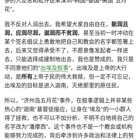
多的人反思和批评这朵深圳-韩国-泰国-美国“五月
花”。
我不反对人润出去。我希望大家自由自在，
能润且
润，应润尽润，滋润而不贫润
。甚至当初一时冲动在
某个签名倡议上勇敢地把自己和教会的名字都签署上
去，后来又觉得承受不了，不愿意像发起者一样进
去，只能选择成建制地出去，我也是赞成的。我只是
不同意他们的“
出埃及叙事
”。出埃及是上帝的大行
动，是
所有
上帝子民的伟大救赎，但一定不可忘记，
出埃及的目标是进入迦南，灭绝那里的原住民。
所以，“济州岛五月花”事件，在叙事逻辑上并非某些
热心的“迦南”基督徒接应，让身在“埃及”的一小群人
得了拯救，也不可以不加分析、不明不白地将自己的
名字改为“潘摩西”。这个事件也不是一个教会或机构
能够努力完成的，背后牵涉到许多政治和法律上的努