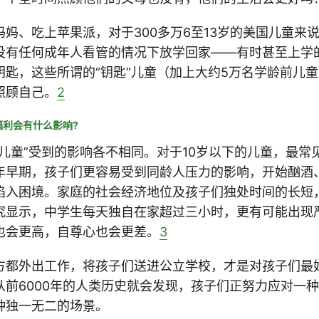
妈、吃上苹果派，对于300多万6至13岁的美国儿童来
没有任何成年人看管的情况下放学回家——有时甚至上学
钥匙，这些所谓的“钥匙”儿童（加上大约5万名学龄前儿
照顾自己。
2
福利会有什么影响?
匙儿童”受到的影响各不相同。对于10岁以下的儿童，最常
年早期，孩子们更容易受到同龄人压力的影响，开始酗酒
陷入困境。家庭的社会经济地位及孩子们独处时间的长短
究显示，中学生每天独自在家超过三小时，更有可能出现
也会更高，自尊心也会更差。
3
方都外出工作，将孩子们送进公立学校，才是对孩子们最
从前6000年的人类历史就会发现，孩子们正努力应对一
种独一无二的场景。