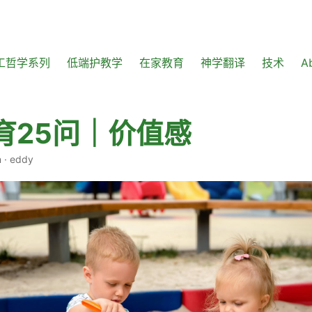
工哲学系列
低端护教学
在家教育
神学翻译
技术
A
育25问｜价值感
n
·
eddy