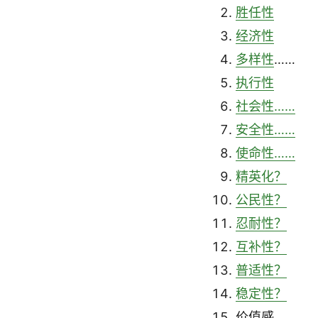
胜任性
经济性
多样性
……
执行性
社会性……
安全性……
使命性……
精英化？
公民性？
忍耐性？
互补性？
普适性？
稳定性？
价值感……