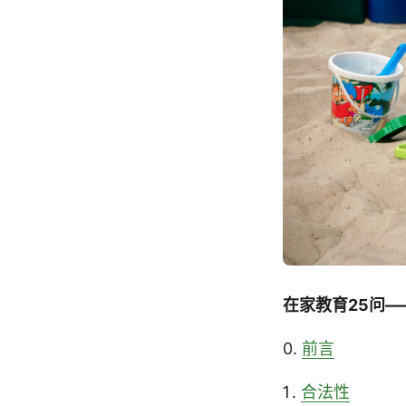
在家教育25问—
0.
前言
合法性