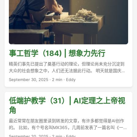
事工哲学（184) | 想象力先行
精英们事先已提出了奠基行动的理论，但理论尚未充分沉淀到
大众的社会想象之中，人们还无法据此行动。 明天就是国庆节
了。今年要冒着高速堵车的麻烦独自出行。 ...
September 30, 2025
·
2 min
·
Eddy
低端护教学（31）| AI定理之上帝视
角
最近常常在朋友圈里读到转发的文章，有许多都觉得是AI创作
的。 比如，有个号名叫MX365，几周前发表了一篇名叫《一个
姊妹在J-H中做直销的经历》。我得承认，这样的事情在许多教
September 20, 2025
·
2 min
·
Eddy