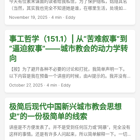
今天有位素未谋面的读者给我私信，为了保护隐私，姑隐其名
（当然，其实我也完全不知道她是谁，在哪里生活，处境如
何……）。她问了一个问题，为了保护隐私，我也略加改换用
November 19, 2025
·
4 min
·
Eddy
词，仅保留大意： ...
事工哲学（151.1）| 从“苦难叙事”到
“逼迫叙事”——城市教会的动力学转
向
【按】为了避开各种不必要的讨论和打扰，我简单声明一下。
以下内容是我在预备一个讲座的时候，由AI提示的。我并没有
看到或者分析过这种连接，因为我的经验里没有早期（1976-
October 27, 2025
·
4 min
·
Eddy
1990之前）乡村教会的经验，也没有民族志和访谈可以参照。
...
极简后现代中国新兴城市教会思想
史”的一份极简单的线索
讲座是不方便发表了。并不是受到任何压力或“网暴”，完全没有
这样的事情。还是有许多人问起来，所以简单解释一下。一切