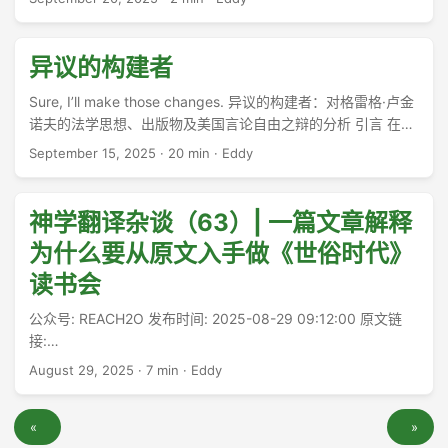
会里似乎并不罕见，讨论这个问题，或者MX（我猜是个默想的
意思），都是有意义的，并不在我的讨论范围之类。 ...
异议的构建者
Sure, I’ll make those changes. 异议的构建者：对格雷格·卢金
诺夫的法学思想、出版物及美国言论自由之辩的分析 引言 在美
国21世纪的言论自由倡导领域，格雷格·卢金诺夫（Gregory
September 15, 2025
·
20 min
·
Eddy
Christopher Lukianoff）已成为一个举足轻重的核心人物。作
为个人权利与表达基金会（Foundation for Individual Rights
and Expression, FIRE）的主席兼首席执行官，他不仅是一位多
神学翻译杂谈（63）| 一篇文章解释
产的作家和法律学者，更是一位塑造了当代关于言论、审查制
为什么要从原文入手做《世俗时代》
度和大学校园文化辩论的公共知识分子 [1, 2]。本报告旨在对卢
金诺夫的智识贡献进行一次全面的审视，深入剖析其核心论
读书会
点、主要出版物，以及这些思想所引发的广泛批判性回应。本
公众号: REACH2O 发布时间: 2025-08-29 09:12:00 原文链
报告的核心论点是，卢金诺夫的卓越之处在于他成功地将言论
接:
自由的辩论从一个纯粹的、以《第一修正案》为中心的法律主
https://mp.weixin.qq.com/s/fvPvSTAGRS1hP89FApk3uQ
义框架，转移到一个社会文化和心理学的层面，其焦点在于维
August 29, 2025
·
7 min
·
Eddy
【按】为了我的世俗时代读书会再发一篇软广。跨文翻译自选
系一个功能健全的自由民主社会所必需的“思维习惯”和制度规
（自限）项目：《世俗时代》 以及，我为什么打算从英文原文
范。本报告将遵循一条清晰的脉络：从卢金诺夫的个人背景及
«
»
入手做读书会的原因。世俗时代——我们在批评什么？ ...
其核心论点出发，系统性地梳理他的主要出版物，继而审视学