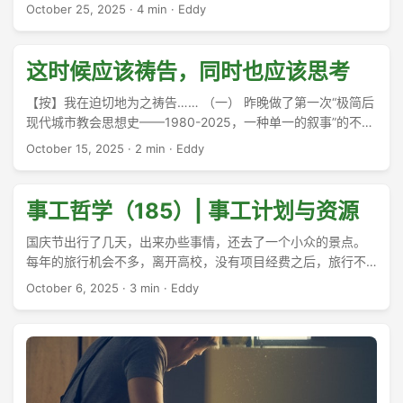
都在学术讨论的范畴之内，而且作为公开讲座，引用的都是网
October 25, 2025
·
4 min
·
Eddy
上能查询到的公开事实和新闻，并没有使用什么“轶事”之类作为
证据。 ...
这时候应该祷告，同时也应该思考
【按】我在迫切地为之祷告…… （一） 昨晚做了第一次“极简后
现代城市教会思想史——1980-2025，一种单一的叙事”的不公
开讲座。（参见离岸）。 ...
October 15, 2025
·
2 min
·
Eddy
事工哲学（185）| 事工计划与资源
国庆节出行了几天，出来办些事情，还去了一个小众的景点。
每年的旅行机会不多，离开高校，没有项目经费之后，旅行不
那么容易。每年除了工作和翻译上的阅读之外，自由休闲的阅
October 6, 2025
·
3 min
·
Eddy
读也不多，似乎也很重要。于我而言，旅行和阅读都需得构成
接下来的思想资源才算是物尽其用。 ...