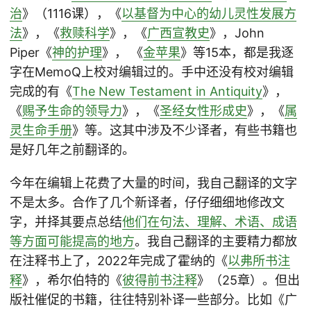
治
》（1116课），《
以基督为中心的幼儿灵性发展方
法
》，《
救赎科学
》，《
广西宣教史
》，John
Piper《
神的护理
》， 《
金苹果
》等15本，都是我逐
字在MemoQ上校对编辑过的。手中还没有校对编辑
完成的有《
The New Testament in Antiquity
》，
《
赐予生命的领导力
》，《
圣经女性形成史
》，《
属
灵生命手册
》等。这其中涉及不少译者，有些书籍也
是好几年之前翻译的。
今年在编辑上花费了大量的时间，我自己翻译的文字
不是太多。合作了几个新译者，仔仔细细地修改文
字，并择其要点总结
他们在句法、理解、术语、成语
等方面可能提高的地方
。我自己翻译的主要精力都放
在注释书上了，2022年完成了霍纳的《
以弗所书注
释
》，希尔伯特的《
彼得前书注释
》（25章）。但出
版社催促的书籍，往往特别补译一些部分。比如《广