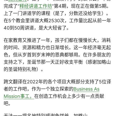
完成了“
释经讲道工作坊
”第4期，现在正在做第5期。
上了一门讲道学的课程（是了，分数还没给学生）。
在5个教会里讲道大概2530次，工作量比起从前一年
40到50周讲道，是大大轻省了。
在家教育又推进了一年，孩子们都在慢慢长大，消耗
的时间、资源和精力也日渐增长。这一年经济毫无起
色，但从岁首到岁末神的恩典都够用。在许多朋友的
支持之下，圣诞节那一天正好收支平衡（感谢加略山
的圣诞特别礼物）。
跨文翻译在2022年的各个项目大概部分支持了5位译
者的工作吧，作为一个独立探索的
Business As
Mission事工，
在创造工作机会上多少有一点贡献
吧。
无法一一提名地特别感谢鱼饼爸，加略山，