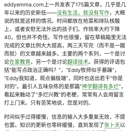
eddyemma.com上一共发表了175篇文章，几乎是几
年以来的历史新低——
没有生活，就没有写作
，大概
说的就是这样的情况。时间都放在抢菜和排队核酸
上，或者安慰无法外出的孩子们。作效率大约下降
40，但也并不奇怪。写作也很慢，留在草稿箱里无法
完成的文章比例大大提高，两三天写完（而不是一蹴
而就）的文章越来越多。主要的两个系列，一个是讨
论
在家教育
，另一个是讨论
翻译技术
。获得的评语包
括“能写点政治正确吗？”，“Eddy牧师似乎暴躁”，
“Eddy我知道，观点偏极端”，同时也送出若干“你是
对的”。最引人五味杂陈的是那篇“
神学翻译有多烂
”，
看起来触动了“多烂兴教”的老梗，常常有人会用留言
打上门来。只有苦笑地说，您是对的。
时间似乎过得缓慢，信息的输入大多重复无效，不提
也罢。知识的更新也零碎缓慢，直到发现了
张卜天
以