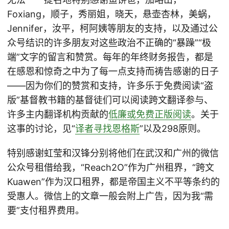
Foxiang，顺子，秀丽姐，晓天，悬壶杏林，美蜗，
Jennifer，汝平，柯阿姨等朋友的支持，以及通过公
众号结识的许多朋友对这些政治不正确的“暴躁”“极
端”文字的留言和赞赏。每年的年终财务报告，都是
在感恩和惊奇之中为了每一点支持而祷告感谢的日子
——因为你们的赞赏和支持，许多乐于免费阅读“盗
版”基督教书籍的基督徒们可以阅读跨文翻译参与、
许多主内翻译机构贡献的
低廉或免费正版阅读
。关于
这事的讨论，见“
译者寻找恩格斯
”以及298原则。
特别感谢虹莹和汉锋分别将他们在武汉和广州的微信
公众号租借给我，“Reach2O”作为广州租界，“跨文
Kuawen”作为汉口租界，都是帝国主义不平等条约的
受惠人。微信上的文章一般会附上广告，因为我“需
要”支付租界费用。