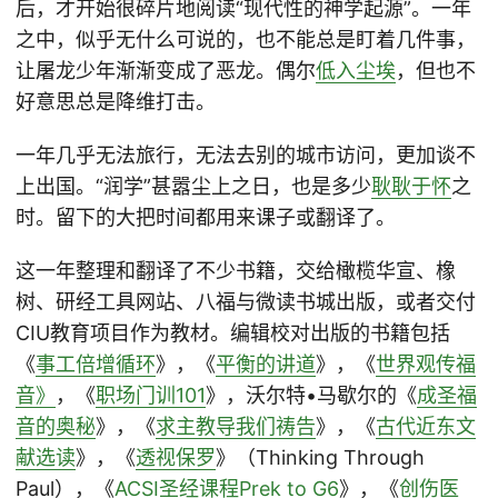
后，才开始很碎片地阅读“现代性的神学起源”。一年
之中，似乎无什么可说的，也不能总是盯着几件事，
让屠龙少年渐渐变成了恶龙。偶尔
低入尘埃
，但也不
好意思总是降维打击。
一年几乎无法旅行，无法去别的城市访问，更加谈不
上出国。“润学”甚嚣尘上之日，也是多少
耿耿于怀
之
时。留下的大把时间都用来课子或翻译了。
这一年整理和翻译了不少书籍，交给橄榄华宣、橡
树、研经工具网站、八福与微读书城出版，或者交付
CIU教育项目作为教材。编辑校对出版的书籍包括
《
事工倍增循环
》，《
平衡的讲道
》，《
世界观传福
音》
，《
职场门训101
》，沃尔特•马歇尔的《
成圣福
音的奥秘
》，《
求主教导我们祷告
》，《
古代近东文
献选读
》，《
透视保罗
》（Thinking Through
Paul），《
ACSI圣经课程Prek to G6
》，《
创伤医