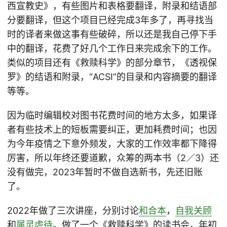
西宣教史》，有些图片和表格要翻译，附录和结语部
分要翻译，但这个项目已经完成3年多了，再寻找当
时的译者来做这事有些破碎，所以还是我自己停下手
中的翻译，花费了好几个工作日来完成余下的工作。
类似的项目还有《救赎科学》的部分章节，《透视保
罗》的结语和附录，“ACSI”的目录和内容摘要的翻译
等等。
因为临时编辑校对图书花费时间的地方太多，如果译
者有些技术上的短板需要纠正，更加耗费时间；也因
为今年疫情之下意外频发，大家的工作效率都下降得
厉害，所以年终还要道歉，众筹的两本书（2／3）还
没有做完，2023年暂时不做自选新书，先还旧账
了。
2022年做了三次讲座，分别讨论
和合本
，
自我关顾
和
属灵虐待
。做了一个《救赎科学》的读书会，年初