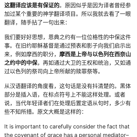
这翻译应该是有保证的
。原因似乎是因为译者曾经参
加过某个重要的神学翻译项目。所以我就去看了一眼
翻译，随手拈了一句出来：
我们要好好思想，恩典之约有一位位格性的中保这件
事。在旧约耶稣基督是通过预表和影子向我们启示出
来，例如摩西的职分，
摩西是上帝与以色列在西奈山
之约中的中保
，再如通过大卫的王权和统治，又如通
过以色列的祭司向上帝所献的赎罪祭等。
从汉语翻译的角度看，这句话是没有抖清楚的。黑体
部分是插入语，在标点符号上不能这样处理。或者
说，当代年轻译者们在处理后置定语从句时，多少有
些不知所措。原文大概是这样的：
It is important to carefully consider the fact that
the covenant of grace has a personal mediator–