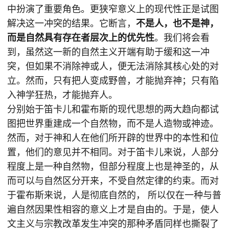
中扮演了重要角色。更狭窄意义上的现代性正是试图
解决这一冲突的结果。它断言，
不是人，也不是神，
而是自然具有存在者层次上的优先性
。我们将会看
到，虽然这一新的自然主义开端有助于缓和这一冲
突，但如果不消除神或人，便无法消除其核心处的对
立。然而，只有把人变成野兽，才能抛弃神；只有陷
入神学狂热，才能抛弃人。
分别始于笛卡儿和霍布斯的现代思想的两大趋向都试
图把世界重建成一个自然物，而不是人造物或神迹。
然而，对于神和人在他们所开辟的世界中的本性和位
置，他们的意见并不相同。对于笛卡儿来说，人部分
程度上是一种自然物，但部分程度上也是神圣的，从
而可以与自然区分开来，不受自然定律的约束。而对
于霍布斯来说，人是彻底自然的， 所以仅在一种与普
遍自然因果性相容的意义上才是自由的。于是，使人
文主义与宗教改革发生冲突的那种矛盾同样也撕裂了