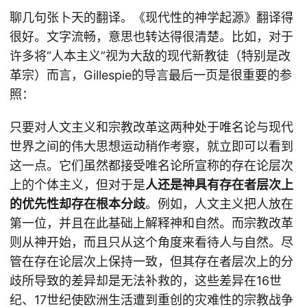
聊几句张卜天的翻译。《现代性的神学起源》翻译得
很好。文字流畅，意思也转达得很清楚。比如，对于
许多将“人本主义”视为大敌的现代新教徒（特别是改
革宗）而言，Gillespie的导言最后一页是很重要的参
照：
只要对人文主义和宗教改革这两种处于唯名论与现代
世界之间的伟大思想运动稍作考察，就立即可以看到
这一点。它们虽然都接受唯名论所宣称的存在论层次
上的个体主义，但对于是
人还是神具有存在者层次上
的优先性却存在根本分歧
。例如，人文主义把人放在
第一位，并且在此基础上解释神和自然。而宗教改革
则从神开始，而且只从这个角度来看待人与自然。尽
管在存在论层次上保持一致，但其存在者层次上的分
歧所导致的差异却是无法补救的，这些差异在16世
纪、17世纪使欧洲生活遭到重创的灾难性的宗教战争