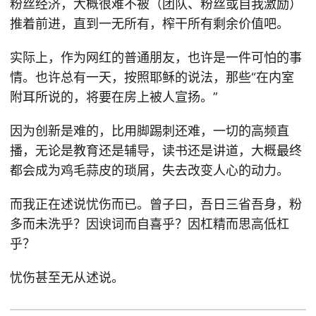
粉丝经济，大概很难不被（团队、粉丝或自我激励）
推着前进，直到一无所有，榨干所有剩余价值吧。
实际上，作为网红的普通朋友，也许是一件可怕的事
情。也许总有一天，按照耶稣的说法，那些“在内室
附耳所说的，将要在房上被人宣扬。”
因为创新是难的，比用脚踢刺还难，一切的高频直
播，无论是教育还是辅导，读书还是讲道，大概最终
都会成为鸡毛蒜皮的琐屑，失去改变人心的动力。
而我正在述说忧伤而已。曾子曰，吾日三省吾身，粉
多而未洗乎？因谀词而自喜乎？因杠精而思高低杠
乎？
忧伤甚至无从述说。