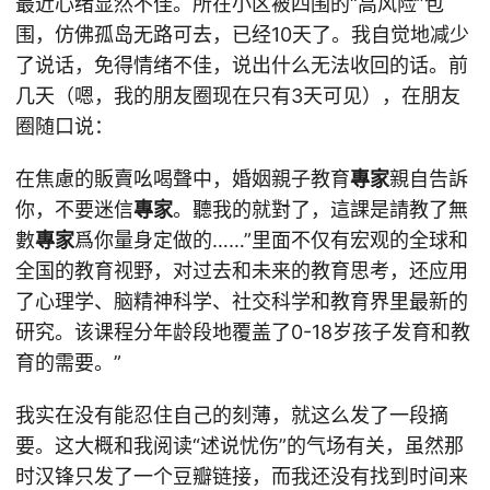
最近心绪显然不佳。所在小区被四围的“高风险”包
围，仿佛孤岛无路可去，已经10天了。我自觉地减少
了说话，免得情绪不佳，说出什么无法收回的话。前
几天（嗯，我的朋友圈现在只有3天可见），在朋友
圈随口说：
在焦慮的販賣吆喝聲中，婚姻親子教育
專家
親自告訴
你，不要迷信
專家
。聽我的就對了，這課是請教了無
數
專家
爲你量身定做的……”里面不仅有宏观的全球和
全国的教育视野，对过去和未来的教育思考，还应用
了心理学、脑精神科学、社交科学和教育界里最新的
研究。该课程分年龄段地覆盖了0-18岁孩子发育和教
育的需要。”
我实在没有能忍住自己的刻薄，就这么发了一段摘
要。这大概和我阅读“述说忧伤”的气场有关，虽然那
时汉锋只发了一个豆瓣链接，而我还没有找到时间来