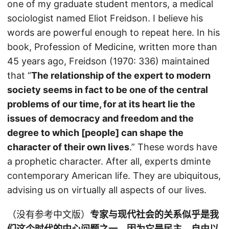
one of my graduate student mentors, a medical
sociologist named Eliot Freidson. I believe his
words are powerful enough to repeat here. In his
book, Profession of Medicine, written more than
45 years ago, Freidson (1970: 336) maintained
that “
The relationship of the expert to modern
society seems in fact to be one of the central
problems of our time, for at its heart lie the
issues of democracy and freedom and the
degree to which [people] can shape the
character of their own lives
.” These words have
a prophetic character. After all, experts dminte
contemporary American life. They are ubiquitous,
advising us on virtually all aspects of our lives.
（没有参考中文版）
专家与现代社会的关系似乎是我
们这个时代的中心问题之一，因为它是民主、自由以