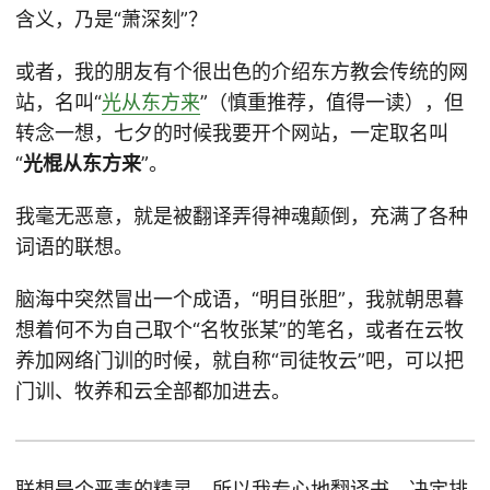
含义，乃是“萧深刻”？
或者，我的朋友有个很出色的介绍东方教会传统的网
站，名叫“
光从东方来
”（慎重推荐，值得一读），但
转念一想，七夕的时候我要开个网站，一定取名叫
“
光棍从东方来
”。
我毫无恶意，就是被翻译弄得神魂颠倒，充满了各种
词语的联想。
脑海中突然冒出一个成语，“明目张胆”，我就朝思暮
想着何不为自己取个“名牧张某”的笔名，或者在云牧
养加网络门训的时候，就自称“司徒牧云”吧，可以把
门训、牧养和云全部都加进去。
联想是个恶毒的精灵。所以我专心地翻译书，决定排