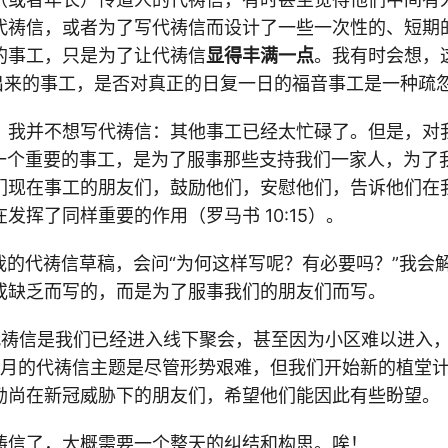
代祷信，或者为了写代祷信而设计了一些一次性的、短期
的事工，只是为了让代祷信
显得丰满一点
。我有时会想，
”出来的事工，是否对真正的日复一日的福音事工是一种疏
，我并不想写代祷信：其他事工已经太忙碌了。但是，对
ers 是一个重要的事工，是为了服事那些支持我们一家人，为
们现在事工的朋友们，鼓励他们，安慰他们，告诉他们在
发挥了同样重要的作用（罗马书 10:15）。
到我的代祷信草稿，会问“为何这样写呢？有必要吗？”我会
或缺乏而写的，而是为了服事我们的朋友们而写。
代祷信是我们已经进入线下聚会，甚至因为小区难以进入
7月的代祷信主题是尽管形势艰难，但我们开始新的植堂计
励尚在新冠威胁下的朋友们，希望他们能因此有些盼望。
祷信了，大概需要一个整天的纠结和构思。唉！