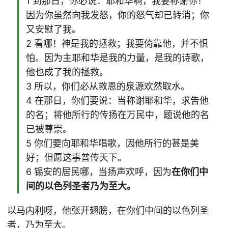
1 到那日，你必说：耶和华啊，我要称谢你！
因为你虽然向我发怒，你的怒气却已转消；你
又安慰了我。
2 看哪！神是我的拯救；我要倚靠他，并不惧
怕。因为主耶和华是我的力量，是我的诗歌，
他也成了我的拯救。
3 所以，你们必从救恩的泉源欢然取水。
4 在那日，你们要说：当称谢耶和华，求告他
的名；将他所行的传扬在万民中，题说他的名
已被尊崇。
5 你们要向耶和华唱歌，因他所行的甚是美
好；但愿这事普传天下。
6 锡安的居民哪，当扬声欢呼，因为
在你们中
间的以色列圣者乃为至大。
以马内利呀，他张开翅膀，在你们中间的以色列圣
者，乃为至大。