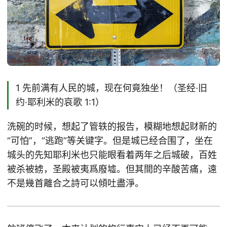
1 先前满有人民的城，现在何竟独坐！（圣经·旧
约·耶利米的哀歌 1:1）
洗碗的时候，想起了管轶的报告，模糊地想起财新的
“可怕”，“逃跑”等关键字。但是城已经合围了，坐在
城头的先知耶利米也只能眼看着两年之后城破，百姓
被杀被掳，圣殿被夷爲廢墟。但其間的辛酸苦痛，遠
不是幾首離合之詩可以傾吐盡淨。