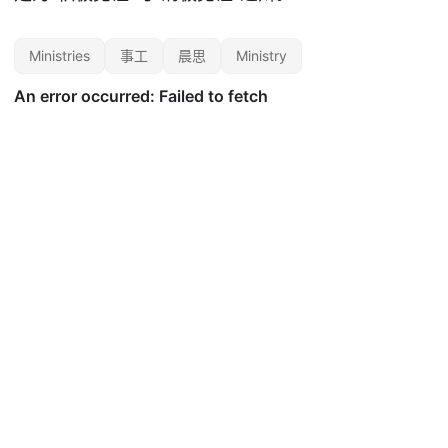
Ministries
事工
晨思
Ministry