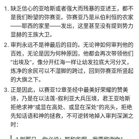
缺乏信心的亚哈斯或者强大而残暴的亚述王，都不
是我们盼望的弥赛亚。弥赛亚乃是从伯利恒的农家
——耶西的家里——发出，这里甚至没有提到势力
显赫的王族大卫。
审判永远不是神最后的目的。无论神如何审判他的
百姓，无论是因为何种原因，他都会再次带领他们
“出埃及”，像分开红海一样让幼发拉底大河分叉，
炼净的余民可以不湿脚的跨过，回到弥赛亚所竖起
的大旗之下。
正是因此，以赛亚12章圣经中最美好荣耀的赞美
诗，乃是在以法莲-叙利亚大兵压境，君王亚哈斯
拒绝求神“或显在高处、或显在深处”的兆头，拒绝
先知话语和神的拯救，不可逆转地掉入审判深渊之
时：