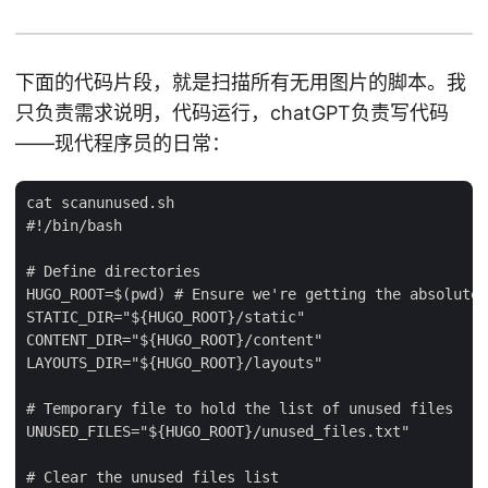
下面的代码片段，就是扫描所有无用图片的脚本。我
只负责需求说明，代码运行，chatGPT负责写代码
——现代程序员的日常：
cat scanunused.sh

#!/bin/bash

# Define directories

HUGO_ROOT=$(pwd) # Ensure we're getting the absolute 
STATIC_DIR="${HUGO_ROOT}/static"

CONTENT_DIR="${HUGO_ROOT}/content"

LAYOUTS_DIR="${HUGO_ROOT}/layouts"

# Temporary file to hold the list of unused files

UNUSED_FILES="${HUGO_ROOT}/unused_files.txt"

# Clear the unused files list
