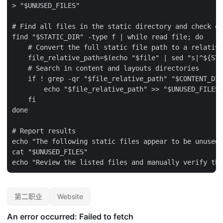
> "$UNUSED_FILES"

# Find all files in the static directory and check ea
find "$STATIC_DIR" -type f | while read file; do

    # Convert the full static file path to a relative
    file_relative_path=$(echo "$file" | sed "s|^${STA
    # Search in content and layouts directories

    if ! grep -qr "$file_relative_path" "$CONTENT_DIR
        echo "$file_relative_path" >> "$UNUSED_FILES"

    fi

done

# Report results

echo "The following static files appear to be unused:
cat "$UNUSED_FILES"

第二职业
Website