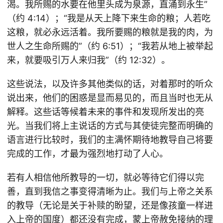
渴。我所赐的水要在他里头成为泉源，直涌到永生”
（约 4:14）；“我是从天上降下来生命的粮；人若吃
这粮，就必永远活着。我所要赐的粮就是我的肉，为
世人之生命所赐的”（约 6:51）；“我若从地上被举起
来，就要吸引万人来归我”（约 12:32）。
这些说法，以及许多其他类似的话，对着那时的听众
说出来，他们的困惑是显而易见的，而且当时也无从
解释。这些话等候着未来的事件和发现所发出的亮
光。当我们将上主说话的方式与其使徒完整而明确的
语言进行比较时，我们的主满怀期待地教导自己将要
完成的工作，才最为强烈地打动了人心。
若有人相信他所教导的一切，就必等待它们得以完
善，直到我信之事变得清晰为止。我们与上帝之关系
的教导（无论是关于补赎的盼望，还是像孩童一样进
入上帝的国度）都还没有完成，蒙上帝赦免接纳的理