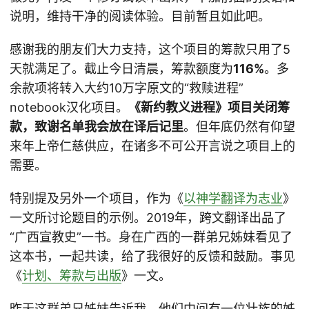
说明，维持干净的阅读体验。目前暂且如此吧。
感谢我的朋友们大力支持，这个项目的筹款只用了5
天就满足了。截止今日清晨，筹款额度为
116%
。多
余款项将转入大约10万字原文的“救赎进程”
notebook汉化项目。
《新约教义进程》项目关闭筹
款，致谢名单我会放在译后记里
。但年底仍然有仰望
来年上帝仁慈供应，在诸多不可公开言说之项目上的
需要。
特别提及另外一个项目，作为《
以神学翻译为志业
》
一文所讨论题目的示例。2019年，跨文翻译出品了
“广西宣教史”一书。身在广西的一群弟兄姊妹看见了
这本书，一起共读，给了我很好的反馈和鼓励。事见
《
计划、筹款与出版
》一文。
昨天这群弟兄姊妹告诉我，他们中间有一位壮族的姊