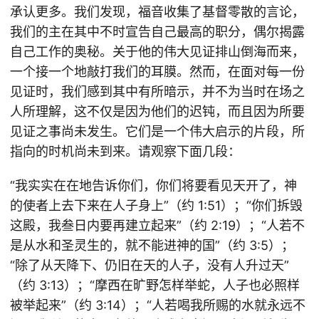
承认更多。我们发现，福音收集了基督零散的言论，
我们的主在其中不时宣告自己最高的职分，偶尔揭露
自己工作的奥秘。关于他的伟大见证排山倒海而来，
一个接一个地敲打我们的耳膜。然而，在面对每一份
见证时，我们感到其中有所暗示，并不为当时在场之
人所理解，这不仅是因为他们的迟钝，而且因为所要
见证之事尚未发生。它们是一个伟大启示的片段，所
指向的时机尚未到来。请观察下面几段：
“我实实在在地告诉你们，你们将要看见天开了，神
的使者上去下来在人子身上”（约 1:51）；“你们拆毁
这殿，我叁日内要再建立起来”（约 2:19）；“人若不
是从水和圣灵生的，就不能进神的国”（约 3:5）；
“除了从天降下、仍旧在天的人子，没有人升过天”
（约 3:13）；“摩西在旷野怎样举蛇，人子也必照样
被举起来”（约 3:14）；“人若喝我所赐的水就永远不