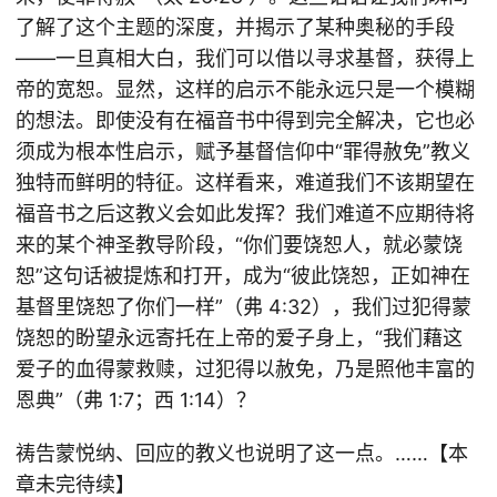
了解了这个主题的深度，并揭示了某种奥秘的手段
——一旦真相大白，我们可以借以寻求基督，获得上
帝的宽恕。显然，这样的启示不能永远只是一个模糊
的想法。即使没有在福音书中得到完全解决，它也必
须成为根本性启示，赋予基督信仰中“罪得赦免”教义
独特而鲜明的特征。这样看来，难道我们不该期望在
福音书之后这教义会如此发挥？我们难道不应期待将
来的某个神圣教导阶段，“你们要饶恕人，就必蒙饶
恕”这句话被提炼和打开，成为“彼此饶恕，正如神在
基督里饶恕了你们一样”（弗 4:32），我们过犯得蒙
饶恕的盼望永远寄托在上帝的爱子身上，“我们藉这
爱子的血得蒙救赎，过犯得以赦免，乃是照他丰富的
恩典”（弗 1:7；西 1:14）？
祷告蒙悦纳、回应的教义也说明了这一点。……【本
章未完待续】