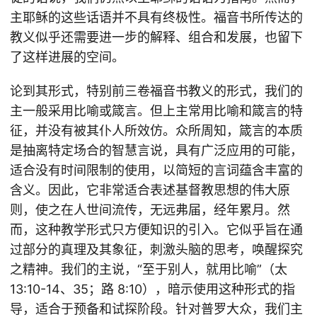
主耶稣的这些话语并不具有终极性。福音书所传达的
教义似乎还需要进一步的解释、组合和发展，也留下
了这样进展的空间。
论到其形式，特别前三卷福音书教义的形式，我们的
主一般采用比喻或箴言。但上主常用比喻和箴言的特
征，并没有被其仆人所效仿。众所周知，箴言的本质
是抽离特定场合的智慧言说，具有广泛应用的可能，
适合没有时间限制的使用，以简短的言词蕴含丰富的
含义。因此，它非常适合表述基督教思想的伟大原
则，使之在人世间流传，无远弗届，经年累月。然
而，这种教学形式只方便知识的引入。它似乎旨在通
过部分的真理及其象征，刺激头脑的思考，唤醒探究
之精神。我们的主说，“至于别人，就用比喻”（太
13:10-14、35；路 8:10），暗示使用这种形式的指
导，适合于预备和试探阶段。针对普罗大众，我们主