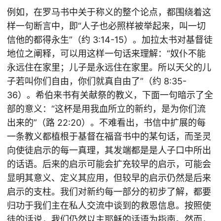
例如，在罗马书中关于称义的整个论点，都围绕着这
样一句断言中，即“人子也必照样被举起来，叫一切
信他的都得永生”（约 3:14-15）。加拉太书对基督徒
地位之阐释，可以用这样一句话来理解：“奴仆不能
永远住在家里；儿子是永远住在家里。所以天父的儿
子若叫你们自由，你们就真自由了”（约 8:35-
36）。希伯来书有关献祭的教义，下面一句暗示了全
部的意义：“这杯是用我血所立的新约，是为你们流
出来的”（路 22:20）。不难看出，书信中扩展的每
一条教义都植根于基督在福音书中的某句话，而圣灵
向使徒启示的每一真理，其发端都是是人子口中所出
的话语。后来的启示可能会扩充较早的启示，可能会
显明其意义、定义其应用，但较早的启示仍然是后来
启示的支柱。我们对新约每一部分的初步了解，都要
归功于我们主在私人交流中谈到的救恩信息。按照使
徒的话说，我们仍然以主耶稣的话语为指南。然而，