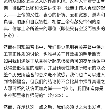
愿听从跟随上主之人的作品见解。这些人守着登山宝
训，徘徊在比喻和长篇讲论中，忱迷于伟大真理的起
头——上帝的父性、衷心的祈祷、爱和宽恕、谦卑和
真理、顺服和自我牺牲、相信上帝有赦免怜悯的恩
典、信靠上帝所差来的那位（即使只有空泛而初步的
信心）。
然而在同观福音书中，我们很少见到有关基督中保之
工真正性质的讨论，也难寻关于其效果的明晰断言。
如果我们满足于从各种听起来模棱两可的零星话语中
获得最低程度的理解，并且预表性神迹所暗示的以及
整个历史所蕴含的意义毫不敏感，我们也许可以进入
到约翰福音，但我们的结论将不会比其中探寻真理之
人那可疑的认信更加高尚—— “拉比，我们知道你是
由神那里来作师傅的”（约 3:2）。
然而，在承认这一点之后，我们必须以之为出发点，