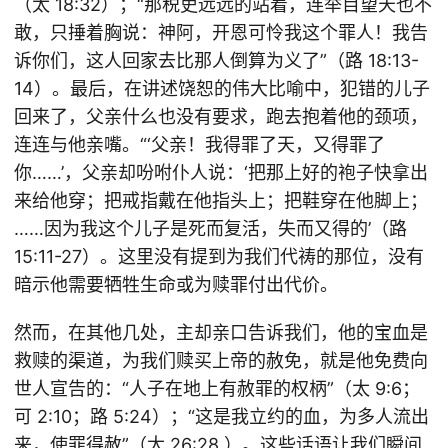
（太 18:32）；“那税吏远远的站着，连举目望天也不
敢，只捶着胸说：神阿，开恩可怜我这个罪人！我告
诉你们，这人回家去比那人倒算为义了”（路 18:13-
14）。最后，在讲述饶恕的伟大比喻中，犯错的儿子
回来了，父亲什么也没有要求，跑去抱着他的颈项，
连连与他亲嘴。“‘父亲！我得罪了天，又得罪了
你……’，父亲却吩咐仆人说：‘把那上好的袍子快拿出
来给他穿；把戒指戴在他指头上；把鞋穿在他脚上；
……因为我这个儿子是死而复活，失而又得的’（路
15:11-27）。这里没有提到为我们代祷的那位，没有
暗示他需要牺牲生命或为赎罪付出代价。
然而，在其他几处，主却亲口告诉我们，他的宝血是
救赎的渠道，为我们赎买上帝的赦免，就是他免费向
世人宣告的：“人子在地上有赦罪的权柄”（太 9:6；
可 2:10；路 5:24）；“这是我立约的血，为多人流出
来，使罪得赦”（太 26:28 ）。这些话语让我们瞬间