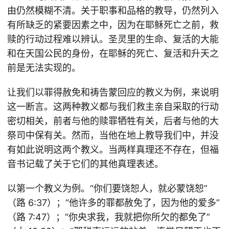
由仍然模糊不清。关于职事和品格的教导，仍然列入
有所缺乏的紧要因素之中，因为在耶稣死亡之前，救
赎的行动过程难以辨认。圣灵里的生命、复活的大能
和在天国公民的身份，在耶稣的死亡、复活和升天之
前是无法实现的。
让我们以罪得赦免和祷告蒙回应的教义为例，来说明
这一断言。这两种教义都与我们救主亲自采取的行动
密切相关，前者与他的赎罪牺牲有关，后者与他的大
祭司中保有关。然而，当他在地上教导我们中，并没
有如此说明这两个教义。当两样真理还不存在，但福
音书记载了关于它们的其他真理表述。
以第一个教义为例。“你们要饶恕人，就必蒙饶恕”
（路 6:37）；“他许多的罪都赦免了，因为他的爱多”
（路 7:47）；“你央求我，我就把你所欠的都免了”