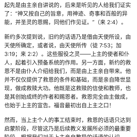
起先是由主亲自讲说的，后来是听见的人给我们证实
了：“神又按自己的旨意，用神迹、奇事和百般的异
能，并圣灵的恩赐，同他们作见证。”（来 2:4）。
新约多次提到说，旧约的话语乃是借由天使所设，由
天使所确定，或者说，由天使所传（徒 7:53；加
3:19；来 2:2）。这些服役之灵——上主的使者和仆
人，起着引入预备系统的作用。另一方面，新约的救
恩不是由仆人介绍给我们，而是由上主亲自带来。他
并不仅仅提供了救恩的条件和基础，而是亲自降世显
现，做成救赎大功。他既是这救赎的信使和教师，也
是其创始成终的作者和赐恩者。救恩完全由主做成，
也始于上主的宣告。福音最初出自上主之口！
然而，当上主个人的事工结束时，救恩的话语只达到
启蒙阶段，尽管这乃是后续教义发展所必须的最重要