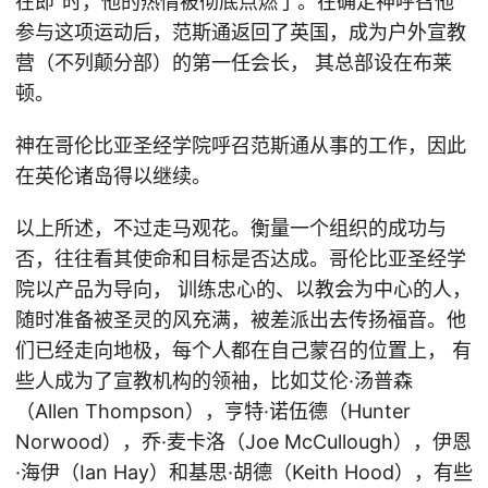
在即”时，他的热情被彻底点燃了。在确定神呼召他
参与这项运动后，范斯通返回了英国，成为户外宣教
营（不列颠分部）的第一任会长， 其总部设在布莱
顿。
神在哥伦比亚圣经学院呼召范斯通从事的工作，因此
在英伦诸岛得以继续。
以上所述，不过走马观花。衡量一个组织的成功与
否，往往看其使命和目标是否达成。哥伦比亚圣经学
院以产品为导向， 训练忠心的、以教会为中心的人，
随时准备被圣灵的风充满，被差派出去传扬福音。他
们已经走向地极，每个人都在自己蒙召的位置上， 有
些人成为了宣教机构的领袖，比如艾伦·汤普森
（Allen Thompson），亨特·诺伍德（Hunter
Norwood），乔·麦卡洛（Joe McCullough），伊恩
·海伊（Ian Hay）和基思·胡德（Keith Hood），有些