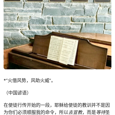
*“火借风势，风助火威”。
（中国谚语）
在使徒行传开始的一段，耶稣给使徒的教训并不是因
为你们必须顺服我的命令，所以
去宣教
，而是
等待
圣