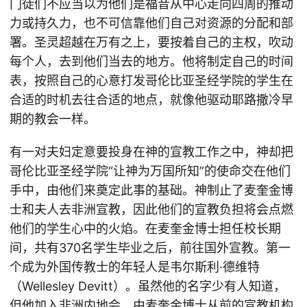
门徒们不应当以为他们是福音从中心走向四周的推动
力或持久力，也不可信靠他们自己对资源的分配和部
署。圣灵超越在万有之上，要按着自己的主权，吹动
每个人，去到他们当去的地方。他将制定自己的时间
表，按照自己的心意打发哥伦比亚圣经学院的学生在
合适的时机去往合适的地点，就像他驱动耶路撒冷早
期的教会一样。
有一对夫妇定意要投身在神的宣教工作之中，神却把
哥伦比亚圣经学院“让神为万国所知”的使命交在他们
手中，由他们来奠定此事的基础。神制止了麦奎金博
士和夫人去非洲宣教，因此他们的宣教负担将会点燃
他们的学生心中的火焰。在麦奎金博士担任校长期
间，共有370名学生毕业之后，前往国外宣教。第一
个成为外国传教士的年轻人是韦尔斯利·德维特
（Wellesley Devitt）。虽然他的名字少有人知道，
但他加入非洲内地会，由麦奎金博士从前的宣教机构