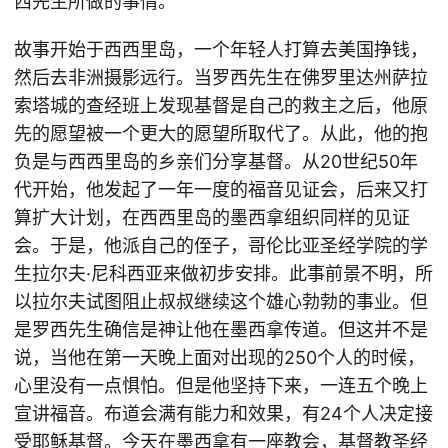
西先生所做的事情。
故事开始于西西里岛，一个年轻人打算去美国挣钱，
然后去非洲摄影远行。当罗西先生在佛罗里达州萨拉
索塔城的查经班上发现基督是自己的救主之后，他原
先的愿望被一个更大的愿望所取代了。从此，他的抱
负是与西西里岛的乡亲们分享基督。从20世纪50年
代开始，他发起了一年一度的福音见证会，后来又打
算扩大计划，在西西里岛的墨西拿组织同样的见证
会。于是，他派自己的侄子，哥伦比亚圣经学院的学
生拉尔夫·尼科西亚来做初步安排。此事前景不明，所
以拉尔夫试图阻止叔叔继续这个雄心勃勃的事业。但
是罗西先生确信是神让他在墨西拿传道。但这并不是
说，当他在第一天晚上面对出现的250个人的时候，
心里没有一点惧怕。但是他坚持下来，一连五个晚上
宣讲福音。布道会满有能力和效果，有24个人决定接
受耶稣基督。今天在墨西拿有一座教会，基督教圣经