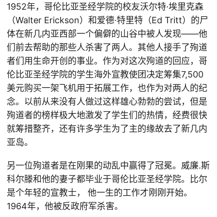
1952年，哥伦比亚圣经学院的校友沃尔特·埃里克森
（Walter Erickson）和爱德·特里特（Ed Tritt）的尸
体在新几内亚西部一个偏僻的山谷中被人发现——他
们前去帮助的那些人杀害了两人。其他人接手了殉道
者们用生命开创的事业。作为对这次殉道的回应，哥
伦比亚圣经学院的学生海外宣教使团决定筹集7,500
美元购买一架飞机用于拓展工作，也作为对两人的纪
念。以前从来没有人做过这样雄心勃勃的尝试，但是
殉道者的榜样极大地激发了学生们的热情，经费很快
就筹措整齐，还有许多学生为了主的缘故去了新几内
亚岛。
另一位殉道者是在刚果的动乱中赢得了冠冕。威廉.斯
科尔滕和他的妻子都毕业于哥伦比亚圣经学院。比尔
是个年轻的宣教士， 他一生的工作才刚刚开始。
1964年，他被反政府军杀害。