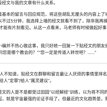
段经文与我的文章有什么关系。
着基本的留言与回应规范，将这些胡乱无厘头的内容上了墙
以不过5分钟，我选择上墙的经文就看不到了，除非我再操
”，才能有片刻看见。从这一点看来，马老师有时候做起好
。
小编并不热心做这事，我只好统一回复一下贴经文的朋友们
敢问您是哪个教会的？”“您一定是传道人转世吧？……”
有人不知道，贴经文在群聊和留言最让人厌烦的事情里排名
人“定罪”/给人“属灵建议”。
经文的人是不是都受过田园“以经解经”训练，以为将不同
起，就是宇宙最强的论证手段了。但最近的文化趋势是，
。