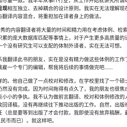
版尽量一致。我早年从事IT行业，从工作开始就讲究所谓
呈现
相互独立、去掉耦合的设计原则。我实在无法理解现
与翻译内容混合，将重担加在译者身上的做法。
优秀的内容翻译者将大量的时间和精力用在考虑体例、检
积累的庞大数据库匹配等事情上，对于产生更多高质量的
一个没有研究生可以支配的体制外译者，实在无法可想。
系我翻译此书的朋友，实在是没有精力做这些体例的工作
钱雇一个专门的编辑，帮我将后续的事情做完吧……
样的。他自己做了一点校对和修改，在学校里找了一个硕
仍然没有完成。因为时间拖得有点久了，我的朋友也很焦
点小小的争执。我不认为做前言翻译、校对和体例修改的
收回译稿，没有再继续往下推动出版的工作。自然，出版
任（总是要等到出版了才会付款，我即使没有放弃稿酬，
人民币而已）。就这样吧。