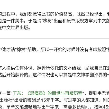
的过程中，我们都觉得此书的价值甚高，既然已经译出，
也是一件美事。于是请“橡树”出面和原书版权方拿到中文
在中文世界出版。
途才请“橡树”帮助，所以一开始的时候并没有考虑按照“
有人提供任何体例、翻译所依托的文本给我，是我自己在
然后开始翻译的。这种情况也可以算是中文神学翻译界的
一篇“
丁东：《思痛录》的面世与再版历程
”，提到韦君
艺出版社”出版的稿酬是45元千字。写过字的人都知道，别
谈，单单文笔流畅地写出千字来，需要多长时间。按照45