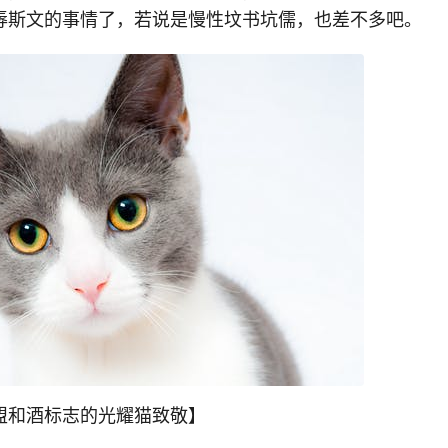
辱斯文的事情了，若说是慢性坟书坑儒，也差不多吧。
盟和酒标志的光耀猫致敬】