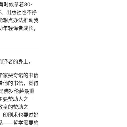
有时候拿着80-
下、出版社也不挣
能想点办法推动我
助年轻译者成长，
到译者的身上。
学家斐奇诺的书信
着他的书信，觉得
奇是佛罗伦萨最重
主要赞助人之一
教皇的赞助之
，印刷术也要过好
系——哲学需要悠