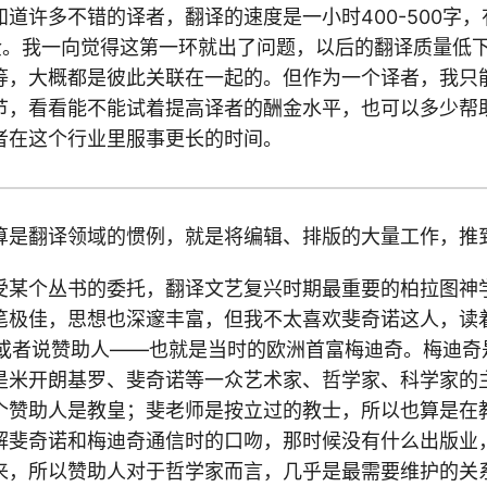
道许多不错的译者，翻译的速度是一小时400-500字，
酬金。我一向觉得这第一环就出了问题，以后的翻译质量低
等，大概都是彼此关联在一起的。但作为一个译者，我只
节，看看能不能试着提高译者的酬金水平，也可以多少帮
者在这个行业里服事更长的时间。
算是翻译领域的惯例，就是将编辑、排版的大量工作，推
受某个丛书的委托，翻译文艺复兴时期最重要的柏拉图神
笔极佳，思想也深邃丰富，但我不太喜欢斐奇诺这人，读
n，或者说赞助人——也就是当时的欧洲首富梅迪奇。梅迪
是米开朗基罗、斐奇诺等一众艺术家、哲学家、科学家的
个赞助人是教皇；斐老师是按立过的教士，所以也算是在
解斐奇诺和梅迪奇通信时的口吻，那时候没有什么出版业
来，所以赞助人对于哲学家而言，几乎是最需要维护的关