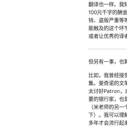
翻译也一样。我知
100元千字的
钱、盗版严重等
能触及的这个环
或者让优秀的译
但另有一事，也
比如，我曾经接
集。斐奇诺的文
太讨好Patro
要的银行家，也
（米老师的另一
下）。我可以理
多年才会流行起