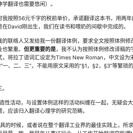
神学翻译也需要悠闲）。
时我按照56元千字的税前单价，承诺翻译这本书，用两年
在David刚出生，我们在读书和喂奶的间歇中完成的。
我的联络人又发给我一份翻译体例，要求全文按照体例修
业也繁重。
但更重要的是
，我不认为按照体例修改译稿的
，将拉丁语词汇设定为Times New Roman，中文设
“一、二、三”，不能用原文采用的“§1，§2，§3”等繁
三。
创造性活动，与设置体例这样的活动纠缠在一起，无疑会
题，应该归入翻译心理学的研究范畴。
T工具的时候，或者说在整个翻译工业界的最佳实践上，所