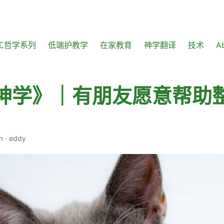
工哲学系列
低端护教学
在家教育
神学翻译
技术
A
神学》｜有朋友愿意帮助
n
·
eddy