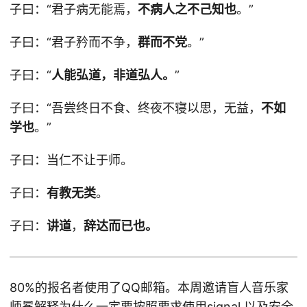
子曰：“君子病无能焉，
不病人之不己知也
。”
子曰：“君子矜而不争，
群而不党
。”
子曰：“
人能弘道，非道弘人。
”
子曰：“吾尝终日不食、终夜不寝以思，无益，
不如
学也
。”
子曰：当仁不让于师。
子曰：
有教无类
。
子曰：
讲道
，
辞达而已也。
80%的报名者使用了QQ邮箱。本周邀请盲人音乐家
师冕解释为什么一定要按照要求使用signal 以及安全