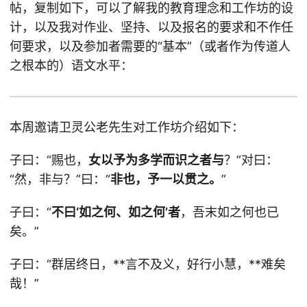
帖，复制如下，可以了解我的教育理念和工作坊的设
计，以及我对作业、坚持、以及报名的要求和不作任
何要求，以及参加者需要的“基本”（或者作为传道人
之根本的）语文水平：
本周邀请卫灵公老先生对工作坊介绍如下：
子曰：“赐也，
女以予为多学而识之者与
？”对曰：
“然，非与？”曰：“
非也，予一以贯之。
”
子曰：“
不曰‘如之何、如之何’者
，吾末如之何也已
矣。”
子曰：“群居终日，**言不及义，好行小慧，**难矣
哉！”