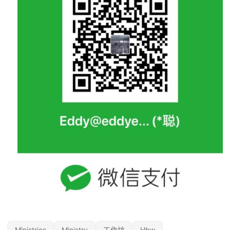
Ministries
Ministry
工作坊
Hhw