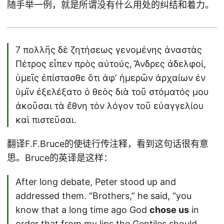
随手举一例，就是所谓没有什么用处的纠结和着力。
7 πολλῆς δὲ ζητήσεως γενομένης ἀναστὰς
Πέτρος εἶπεν πρὸς αὐτούς, Ἄνδρες ἀδελφοί,
ὑμεῖς ἐπίστασθε ὅτι ἀφʼ ἡμερῶν ἀρχαίων ἐν
ὑμῖν ἐξελέξατο ὁ θεὸς διὰ τοῦ στόματός μου
ἀκοῦσαι τὰ ἔθνη τὸν λόγον τοῦ εὐαγγελίου
καὶ πιστεῦσαι.
翻译F.F.Bruce的使徒行传注释，看到这句话很有意
思。Bruce的英译是这样：
After long debate, Peter stood up and
addressed them. “Brothers,” he said, “you
know that a long time ago God
chose us
in
order that from my lips the Gentiles should