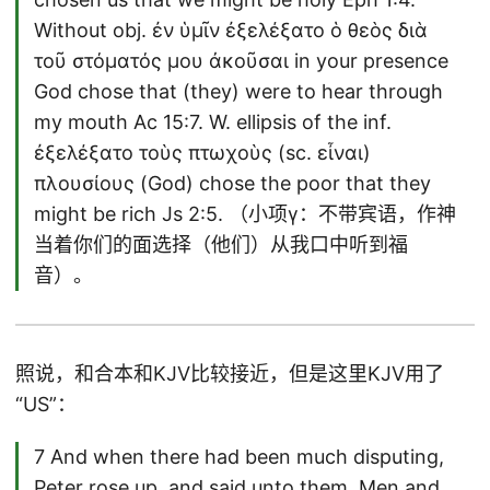
Without obj. ἐν ὑμῖν ἐξελέξατο ὁ θεὸς διὰ
τοῦ στόματός μου ἀκοῦσαι in your presence
God chose that (they) were to hear through
my mouth Ac 15:7. W. ellipsis of the inf.
ἐξελέξατο τοὺς πτωχοὺς (sc. εἶναι)
πλουσίους (God) chose the poor that they
might be rich Js 2:5. （小项γ：不带宾语，作神
当着你们的面选择（他们）从我口中听到福
音）。
照说，和合本和KJV比较接近，但是这里KJV用了
“US”：
7 And when there had been much disputing,
Peter rose up, and said unto them, Men and