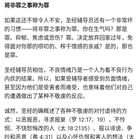
将非罪之事称为罪
如果这还不够令人不安，圣经辅导员还有一个非常坏
的习惯——将非罪之事称为罪。你在生气吗？那是
罪。抑郁、焦虑或悲伤？罪。决定放弃回家过年，免
得面对你那的唠叨的、榨干情感的亲戚？是的，那也
是罪。
圣经辅导员相信，不良情绪乃是一个人为着不良行为
内疚的结果。所以，如果受辅导者感受到负面情绪，
甚至因为他们是受害者而难受，也意味着他们对自己
的遭遇做出了某种不敬虔的反应。
诚然，圣经的确概述了各种不敬虔的对付虐待的方
式：以恶报恶，寻求报复（罗 12:17、19），不怜
悯、不饶恕悔改的人（太 18:2135）、报以诽谤、争
吵和恶意（弗 4:31）以及心怀仇恨和害人的想法（太