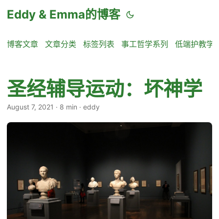
Eddy & Emma的博客
博客文章
文章分类
标签列表
事工哲学系列
低端护教学
圣经辅导运动：坏神学
August 7, 2021
·
8 min
·
eddy