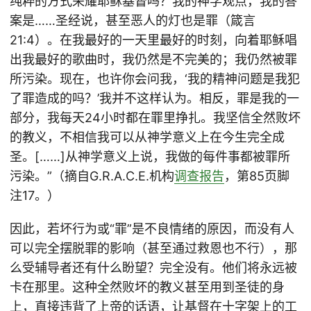
纯粹的方式荣耀耶稣基督吗？我的神学观点，我的答
案是……圣经说，甚至恶人的灯也是罪（箴言
21:4）。在我最好的一天里最好的时刻，向着耶稣唱
出我最好的歌曲时，我仍然是不完美的；我仍然被罪
所污染。现在，也许你会问我，‘我的精神问题是我犯
了罪造成的吗？’我并不这样认为。相反，罪是我的一
部分，我每天24小时都在罪里挣扎。我坚信全然败坏
的教义，不相信我可以从神学意义上在今生完全成
圣。[……]从神学意义上说，我做的每件事都被罪所
污染。”（摘自G.R.A.C.E.机构
调查报告
，第85页脚
注17。）
因此，若坏行为或“罪”是不良情绪的原因，而没有人
可以完全摆脱罪的影响（甚至通过救恩也不行），那
么受辅导者还有什么盼望？完全没有。他们将永远被
卡在那里。这种全然败坏的教义甚至用到圣徒的身
上，直接违背了上帝的话语，让基督在十字架上的工