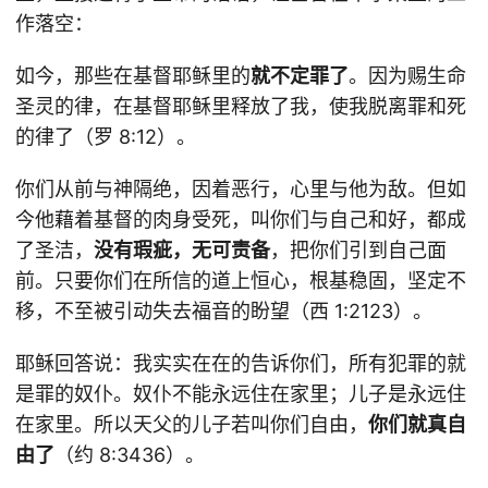
作落空：
如今，那些在基督耶稣里的
就不定罪了
。因为赐生命
圣灵的律，在基督耶稣里释放了我，使我脱离罪和死
的律了（罗 8:12）。
你们从前与神隔绝，因着恶行，心里与他为敌。但如
今他藉着基督的肉身受死，叫你们与自己和好，都成
了圣洁，
没有瑕疵，无可责备
，把你们引到自己面
前。只要你们在所信的道上恒心，根基稳固，坚定不
移，不至被引动失去福音的盼望（西 1:2123）。
耶稣回答说：我实实在在的告诉你们，所有犯罪的就
是罪的奴仆。奴仆不能永远住在家里；儿子是永远住
在家里。所以天父的儿子若叫你们自由，
你们就真自
由了
（约 8:3436）。