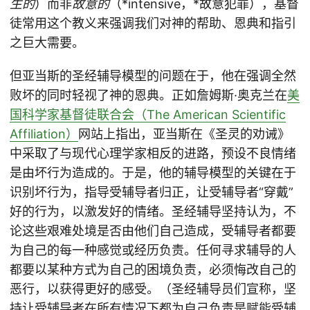
生的
）而非
故意的
（*intensive，*故意犯罪），基督
徒常用这个教义来强调我们对神的帮助、恩典和指引
之巨大需要。
但亚当斯的圣经辅导模型的问题在于，他在强调全然
败坏的同时轻视了神的恩典。正如詹姆斯·奥克兰在
美
国科学家基督徒联合会（The American Scientific
Affiliation）
网站上指出，亚当斯在《圣灵的劝诫》
中采取了与现代心理学家相反的进路，预设不良情绪
是由坏行为造成的。于是，他的辅导模型的关键在于
识别坏行为，指导受辅导者归正，让受辅导者“穿戴”
好的行为，以激发好的情绪。圣经辅导坚持认为，不
论这些艰难处境是否由他们自己造成，受辅导者都要
为自己的每一种感觉或经历负责。任何寻求辅导的人
都要以某种方式为自己的困境负责，必须悔改自己的
恶行，以获得更好的感受。（圣经辅导员们宣称，坚
持让受辅导者在所有情况下都为自己负责是赋能受辅