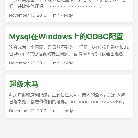
们一共比空气还轻。 ××××××××××××××××× ...
November 13, 2010
·
1 min
·
eddy
Mysql在Windows上的ODBC配置
这会成为一个问题，是意想不到的。 但是，64位操作系统和32
位Mysql的兼容性真的有些问题。 配置odbc的时候会出现各种
奇怪的问题，有时候配置了，但是无法修改。有时候一切正
November 12, 2010
·
1 min
·
eddy
常，但是却无法访问。 ...
超级木马
4 从旷野和这利巴嫩，直到伯拉大河，赫人的全地，又到大海
日落之处，都要作你们的境界。 ×××××××××××××××× Kiky发
现一个超级木马，据说鼠标指到哪里，木马就删除哪里的文
November 12, 2010
·
1 min
·
eddy
件。 她眼睁睁的看着木马肆虐，她用鼠标点了一下桌面，所有
桌面图标就被全选，然后消失了。 为了挽救一下，她尽了最大
努力打开垃圾回收站，然后就悲惨的见证所有回收站在一瞬间
被清空。 ×××××××××××××××× 这就是我们开发的程序的一个