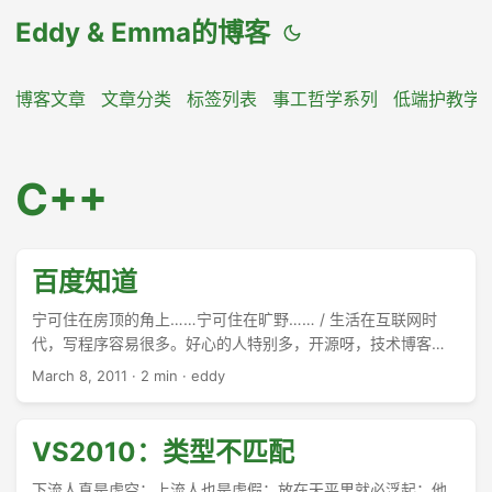
Eddy & Emma的博客
博客文章
文章分类
标签列表
事工哲学系列
低端护教学
C++
百度知道
宁可住在房顶的角上……宁可住在旷野…… / 生活在互联网时
代，写程序容易很多。好心的人特别多，开源呀，技术博客
呀，各种论坛，代码示例，应有尽有。一个问题不知道答案，
March 8, 2011
·
2 min
·
eddy
百度都知道。 ...
VS2010：类型不匹配
下流人真是虚空；上流人也是虚假；放在天平里就必浮起；他