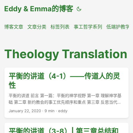
Eddy & Emma的博客
博客文章
文章分类
标签列表
事工哲学系列
低端护教学
Theology Translation
平衡的讲道（4-1）——传道人的灵
性
平衡的讲道 前言 第一篇：平衡的神学视野 第一章 理解神学基
础 第二章 新约教会的事工优先顺序和重点 第三章 反思当代教
会的事工 一、当代教会的事工优先顺序 二、我们必须处理属灵
January 22, 2020
·
9 min
·
eddy
恩赐的问题 三、我们必须重新重视礼拜 四、我们必须重新重视
传福音 五、讲道与属灵成长 六、讲道与属灵相交 七、讲道与关
怀神的百姓 八、小结和思考 第二篇：保持个人观点的平衡 ###
平衡的讲道（3-8）| 第三章总结和