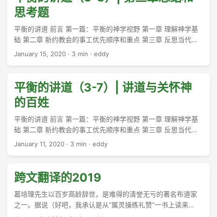
前言 “如果讲道是一个人向一群人讲述一个神格的存在，如果我
思考题
们承认这是清醒的事实，那么自然而无可避免的逻辑推理就
是：传道人所需的人格，乃是借着他的讲道可以将基督传递给
平衡的讲道 前言 第一篇：平衡的神学视野 第一章 理解神学基
人的类型。毋须讳言，非此不足以成事。一个人或有天纵之口
础 第二章 新约教会的事工优先顺序和重点 第三章 反思当代教
才，众人均以为他生来就是做牧师的料，但若他的品格不配讲
会的事工 一、当代教会的事工优先顺序 二、我们必须处理属灵
January 15, 2020
·
3 min
·
eddy
述神的道，仿佛一个圣洁不若玛丽亚的女子不能怀孕产下耶稣
恩赐的问题 三、我们必须重新重视礼拜 四、我们必须重新重视
一样，他就绝不可能成为一个真正的传道人” （Ian
传福音 五、讲道与属灵成长 六、讲道与属灵相交 七、讲道与关
Macpherson）。 ...
怀神的百姓 #### 小结 这一篇的三章讨论某些重要的基本神学
平衡的讲道（3-7）| 讲道与关怀神
问题，试图为充分理解讲道事工建立稳固的神学基础。当然，
的百姓
我们的出发点是神。他是自我启示的存在，用各种不同的方法
启示了自己。最重要的启示是书面之道—圣经，以及道成肉身
平衡的讲道 前言 第一篇：平衡的神学视野 第一章 理解神学基
的耶稣基督。显然，神愿意我们认识他。他渴望与他的受造物
础 第二章 新约教会的事工优先顺序和重点 第三章 反思当代教
交通，不惜付出重价使之得以实现。 ...
会的事工 一、当代教会的事工优先顺序 二、我们必须处理属灵
January 11, 2020
·
3 min
·
eddy
恩赐的问题 三、我们必须重新重视礼拜 四、我们必须重新重视
传福音 五、讲道与属灵成长 六、讲道与属灵相交 七、讲道与关
心神的百姓 20世纪的基督徒，特别是北美的基督徒，不太容易
跨文翻译的2019
处理社会关怀的问题。事实上，整个世纪都充斥着相当大的观
点分歧。有些群体弱化个人得救赎的概念，用所谓“社会福音”取
葛培理先生以百岁高龄辞世，是难得的清誉无亏的著名布道家
代了圣经里福音的地位。另一方面，那些强调个人得救的人常
之一。据说（好吧，我承认是从“属灵操练礼赞”一书上读来
常不顾人们当下的需要，缺乏任何行动。 ...
的），他从事工开始阶段，就和团队成员一道头脑风暴出四个