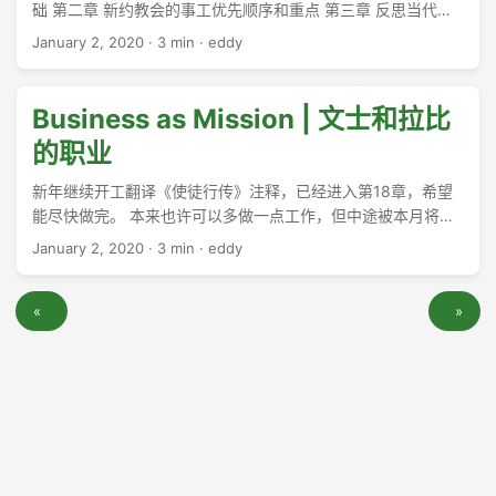
础 第二章 新约教会的事工优先顺序和重点 第三章 反思当代教
会的事工 当代教会的事工优先顺序 我们必须处理属灵恩赐的问
January 2, 2020
·
3 min
·
eddy
题 与设定正确事工优先顺序密切相关的是识别和处理属灵恩赐
的问题。过去50年以来，越来越多的作者开始关注属灵恩赐问
题，对于更广神学谱系下的基督徒而言，这个问题都显得越来
Business as Mission | 文士和拉比
越重要。这无疑是应当的，因为20世纪末期，教会论或者关于
的职业
教会的教义，已经成为主要的神学关注之一。如今许多福音派
基督徒，甚至可以说其中的大多数—不仅是五旬节派和灵恩派
新年继续开工翻译《使徒行传》注释，已经进入第18章，希望
—会认同如下关于属灵恩赐的看法： ...
能尽快做完。 本来也许可以多做一点工作，但中途被本月将要
发行的《属灵的洗练》一书吸引了注意力，于是写了一些评论
January 2, 2020
·
3 min
·
eddy
来回应“若水漫海”上发表的一篇文章，顺便写了一篇推荐CIU的
文章，兼评论傅士德的灵修书籍对我自己灵性影响。 ...
«
»