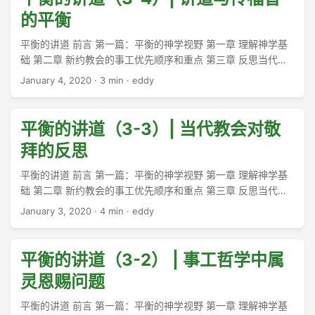
整个过程的结束，而是新生命的开始。这生命需要在教会里滋
的平衡
养，渐渐成长。就像新生儿一样，新生信徒缺乏属灵照顾和支
持无疑是一种极其严重的问题。 ...
平衡的讲道 前言 第一篇：平衡的神学视野 第一章 理解神学基
础 第二章 新约教会的事工优先顺序和重点 第三章 反思当代教
会的事工 一、当代教会的事工优先顺序 二、我们必须处理属灵
January 4, 2020
·
3 min
·
eddy
恩赐的问题 三、我们必须重新重视礼拜 四、我们必须有效地传
福音 就在不久之前——大概三、四十年前—许多福音派传统的
地方教会几乎完全依靠特别规划的周日晚间礼拜来传福音。礼
平衡的讲道（3-3）| 当代教会对敬
拜包含吸引人的福音赞美诗，特别的音乐，见证和福音性讲
拜的反思
道，以及邀请人上台做绝志祷告。就像百年前一样，如今也有
许多人在这样的聚会上信主。 ...
平衡的讲道 前言 第一篇：平衡的神学视野 第一章 理解神学基
础 第二章 新约教会的事工优先顺序和重点 第三章 反思当代教
会的事工 当代教会的事工优先顺序 我们必须处理属灵恩赐的问
January 3, 2020
·
4 min
·
eddy
题 我们必须重新重视礼拜 在继续对照早期教会的做法来审视自
己的事工时，我们第三个必须简要讨论的问题是礼拜。对于当
代教会而言，这个领域同样非常关键，因为它与教会的聚会以
平衡的讲道（3-2） | 事工哲学中属
及讲道的角色都有直接的关系。 ...
灵恩赐问题
平衡的讲道 前言 第一篇：平衡的神学视野 第一章 理解神学基