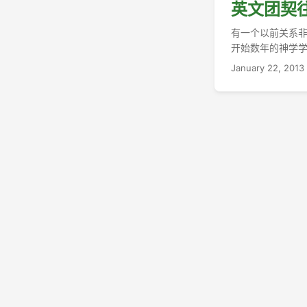
英文团契
有一个以前关系非
开始数年的神学
是因为两周的时间
January 22, 2013
的想法完全占据
需要的东西过来
来。在给David