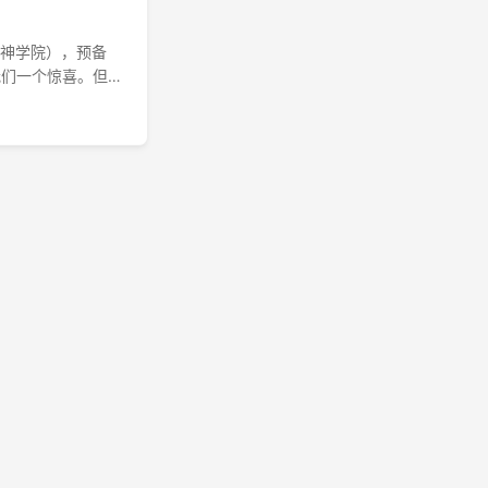
宗神学院），预备
我们一个惊喜。但
他，想要保持神秘感
要从国内带点什么
记带结婚证到美国