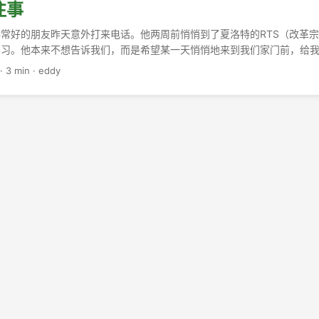
往事
常好的朋友昨天意外打来电话。他两周前悄悄到了夏洛特的RTS（改革
学习。他本来不想告诉我们，而是希望某一天悄悄地来到我们家门前，给
他还没有完全安顿好，所以还是先来了电话告知一声。我和Emma笑话
·
3 min
·
eddy
了他的心，所以他居然没有想起来美国前联系我们，先问问我们是否有需
。他还是孩子的心态重呀。（我们最近正为了一件事情有点烦恼，就是忘
办理旅行证明的时候，会有点麻烦。） ...