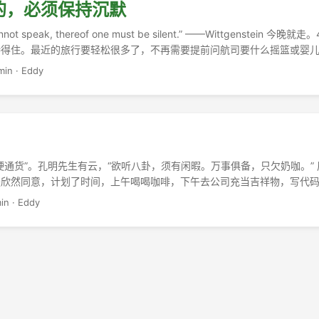
的，必须保持沉默
annot speak, thereof one must be silent.” ——Wittgenstein 
得住。最近的旅行要轻松很多了，不再需要提前问航司要什么摇篮或婴儿座椅
min
·
Eddy
硬通货”。孔明先生有云，“欲听八卦，须有闲暇。万事俱备，只欠奶咖。”
是欣然同意，计划了时间，上午喝喝咖啡，下午去公司充当吉祥物，写代
卡的健身房跑路，第二天得去处理转会籍的麻烦事。所以她第二天一早去
in
·
Eddy
不断传来，“来了一群退休的会员”，“来人把健身房的计算机砸了”，“来
房报警了……”“我先回来吧，你可以走了……”“健身房给我打电话，我登记的