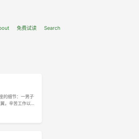
bout
免费试读
Search
座的细节：一男子
翼翼，辛苦工作以
关，留妻于国内，
生活愈促，工作亦
院遂判妻遣返，申