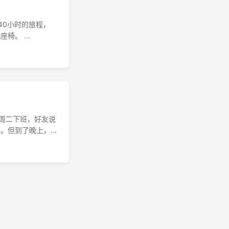
今晚就走。40小时的旅程，
。 ...
 周二下班，好友说
码。但到了晚上，
健身房，我暂且在家
人围着出纳，出纳了
资料在混乱中遗