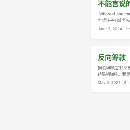
不能言说
“Whereof one c
希望孩子们能坚持
June 3, 2024
·
3 
反向筹款
据说咖啡是“社交
组局喝咖啡。我
Emma说我们充
May 9, 2024
·
2 m
带娃。但前方消息
一下……”“健身
失……” ...