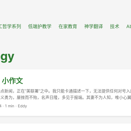
工哲学系列
低端护教学
在家教育
神学翻译
技术
A
ogy
| 小作文
点新闻，正在“美联署”之中。我只能卡通描述一下，无法提供任何对号入
见义勇为，屡挫而不殆，名声日隆，多见于报端。其妻不为人知，唯小心
持家务，照养孩童。经年之后，境愈迫，男不能忍，遂携女赴美。为求过
4
·
1 min
·
Eddy
必反之牵绊”。男以B签去后，遂求庇于他乡，不再反。而男又肆言，致妻
有望。妻不堪，遂“走线”润美，入移民监。奈何此男乃激进之“川粉”，法
迫。不得已而求诸于野，冀朝议市讽之声，或可挽留…… ...