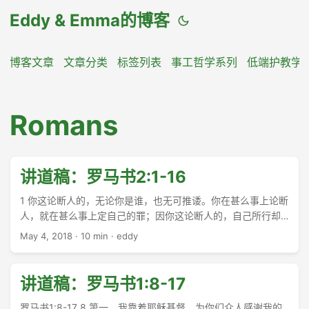
Eddy & Emma的博客
博客文章
文章分类
标签列表
事工哲学系列
低端护教学
Romans
讲道稿：罗马书2:1-16
1 你这论断人的，无论你是谁，也无可推诿。你在甚么事上论断
人，就在甚么事上定自己的罪；因你这论断人的，自己所行却
和别人一样。 2 我们知道这样行的人，神必照真理审判他。 3
May 4, 2018
·
10 min
·
eddy
你这人哪，你论断行这样事的人，自己所行的却和别人一样，
你以为能逃脱神的审判么？ 4 还是你藐视他丰富的恩慈、宽
容、忍耐，不晓得他的恩慈是领你悔改呢？ 5 你竟任着你刚硬
讲道稿：罗马书1:8-17
不悔改的心，为自己积蓄忿怒，以致神震怒，显他公义审判的
日子来到。 6 他必照各人的行为报应各人。 7 凡恒心行善、寻
罗马书1:8-17 8 第一，我靠着耶稣基督，为你们众人感谢我的