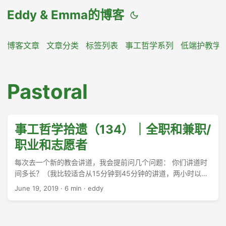
Eddy & Emma的博客
博客文章
文章分类
标签列表
事工哲学系列
低端护教学
Pastoral
事工哲学拾遗（134）｜全职和兼职/
职业和志愿者
每次去一个新的教会讲道，我会提前问几个问题： 你们讲道时
间多长？（我比较适合从15分钟到45分钟的讲道，两小时以上
的，更适合教导而不是讲道。） 有什么宗派/神学背景吗？（如
June 19, 2019
·
6 min
·
eddy
果是改革宗，我就说自己是改革宗；如果是改革宗浸信会，我
就说自己是浸信会；如果是一般的福音派，我就说自己是福音
派；向甚么样的人，我就作甚么样的人。无论如何，总要救些