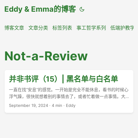
Eddy & Emma的博客
博客文章
文章分类
标签列表
事工哲学系列
低端护教学
Not-a-Review
并非书评（15）| 黑名单与白名单
一直在找“安息”的感觉。一开始是完全不能休息，看书的时候心
浮气躁，很快就想着别的事情去了，或者忙着做一点事情。大
约过了一个月时间，渐渐把手中额外的翻译工作当作一种学
September 19, 2024
·
4 min
·
Eddy
习，把节奏慢了下来，一边校对一边享受阅读的乐趣。去图书
馆借过一本科幻，一本博尔赫斯，都无功而返。 ...