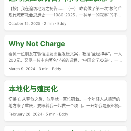
【按】我在迫切地为之祷告…… （一） 昨晚做了第一次“极简后
现代城市教会思想史——1980-2025，一种单一的叙事”的不公
开讲座。（参见离岸）。 ...
October 15, 2025
·
2 min
·
Eddy
Why Not Charge
看见一位朋友在微信朋友圈里发送文案，教授“圣经神学”，一人
200元。又见一位主内著名学者的课程，“中国文学XX讲”，一人
1200元，团购1000…… ...
March 9, 2024
·
3 min
·
Eddy
本地化与殖民化
切换 自从春节之后，似乎就一直忙碌着。一个年轻人从很远的
地方来了重庆，要跟着我一起做一个项目。一开始我是很迟疑
的，虽然有程序员的需要，但我并不知道如何安排他。我们从
February 28, 2024
·
5 min
·
Eddy
去年9月开始说起这事，直到过节期间，他再次诚恳地发来邮
件，我就在工作坊结束后远程面试了几句，邀请他来了重庆。