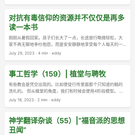
球，给同去的Lisa点了一杯热巧，看着她阅读《哈利·波特》。
我准备了一下讲道，但咖啡馆没有插座，只能草草收兵——
嗯，没有办法买得起apple m3。 ...
对抗有毒信仰的资源并不仅仅是再多
读一本书
刚刚从暑假回家。孩子们长大了一点，长途旅行略微轻松，大
家不再无聊地争吵抱怨，而是安安静静地享受每个人每天的一
小时自由控制权——听自己喜欢的音乐或者有声书，或者安静
July 29, 2023
·
4 min
·
eddy
地看风景，或者做一点小游戏。每个人都可以随时要求进入下
一个休息站，David还能使用自己的手机为妹妹们购买一点零
食。 ...
事工哲学（159）| 植堂与聘牧
有些教会是凭空出现的。比如使徒行传里面那个只知道约翰的
洗礼的。 但从植堂的角度，我们有时候会使用4阶段模型。 ...
July 18, 2023
·
2 min
·
eddy
神学翻译杂谈（55）|“福音派的思想
丑闻”