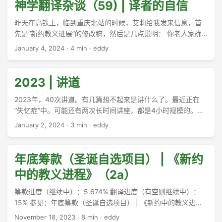
...
神学翻译杂谈（59) | 译者的自信
昨天在高铁上，临到重庆北站的时候，艾莉给我发来信息，首
先是“新约教义进展”的修改稿，然后是几点说明： 你老人家确
实是资深译者，文字行云流水，天花不乱坠。佩服…… 我的做
January 4, 2024
·
4 min
·
eddy
法是，前33页中英对照看，后面只看了中文。为了进度，也是
放心你的翻译，也是为了对照一下看看效果如何。 ……唯一的
遗憾是，这个稿子竟然跨年了。 我对着屏幕理解了半天，回她
2023 | 讲道
说，“好紧张呀。刚下火车，差点心肌梗塞。看来这是夸我呀。”
...
2023年，40次讲道。有几篇想不起来是讲什么了。最近正在
“失忆症”中。可能还有两次长时间讲座，都是4小时规模的。在
不同的教会讲同一段经文，并不是为了节约时间，而是正好那
January 2, 2024
·
3 min
·
eddy
时对某一段经文有了更多的想法。重复讲过的经文，一般都是
我特别喜欢的，比如诗篇13，19，119，马太 28，罗马书 4，
以西结 34，哥林多 1，创世纪 3。多讲几次，就“内化”了。另
年底筹款（圣诞自选项目） | 《新约
一方面，我认为这些讲道对于几个相似的会众群体而言，在当
中的教义进程》（2a）
下都是切适的（除了以西结书在恩约受到一点“听不懂为什么要
讲这个题目”的反馈）。每一次的重复，也会随着情绪的不同，
筹款进度（继续中）：5.674% 翻译进度（有空则继续中）：
有所变化吧，至少在时间上是很不相同的，对于改革宗偏好的
15% 参见：年底筹款（圣诞自选项目） | 《新约中的教义进
教会而言，因为敬拜的时间比较短，所以讲道就会占据更多的
程》（1） 今天没有太多时间翻译了。早晨陪着Angela去打篮
November 18, 2023
·
8 min
·
eddy
时间。 ...