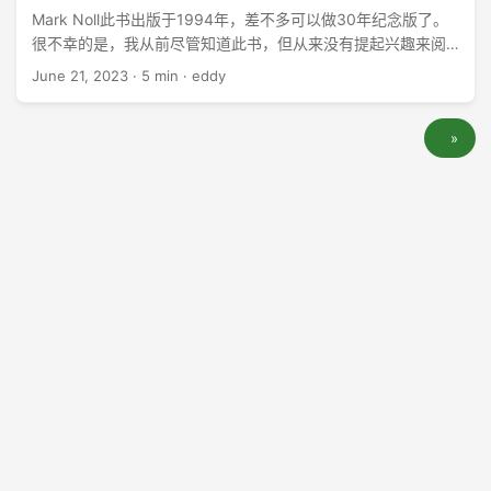
Mark Noll此书出版于1994年，差不多可以做30年纪念版了。
很不幸的是，我从前尽管知道此书，但从来没有提起兴趣来阅
读，以为其中所谓，我大概都已经知道。当然，我所学习的各
June 21, 2023
·
5 min
·
eddy
种神学院课程中，没有一本将此书指定为必读或选读，或者要
求提交阅读报告，也是一件值得花时间思考的事情。 ...
»