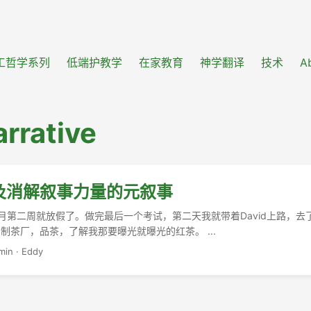
工哲学系列
低端护教学
在家教育
神学翻译
技术
A
rrative
及消解叙事力量的元叙事
月第二周就放假了。做完最后一个考试，第二天我就带着David上路，去
制茶厂，品茶，了解我那要曝光就曝光的红茶。 ...
min
·
Eddy