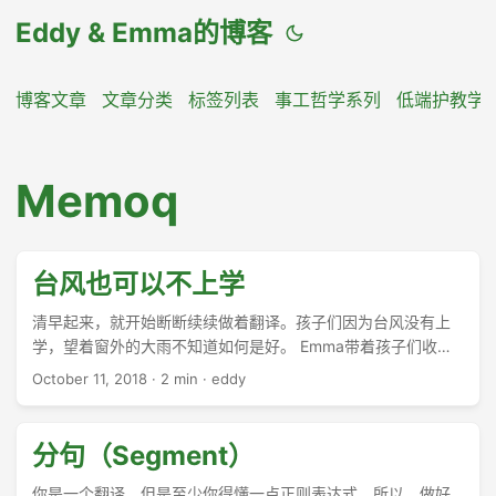
Eddy & Emma的博客
博客文章
文章分类
标签列表
事工哲学系列
低端护教学
Memoq
台风也可以不上学
清早起来，就开始断断续续做着翻译。孩子们因为台风没有上
学，望着窗外的大雨不知道如何是好。 Emma带着孩子们收拾
房间，Lisa因为收拾的时候忘记了要做什么，就开始玩她的玩具
October 11, 2018
·
2 min
·
eddy
去了；至于Angela，她的任务是把地上所有的蜡笔捡起来。
David看着地上的玩具发愁，我答应帮助他一道收拾，他才肯动
手。 ...
分句（Segment）
你是一个翻译，但是至少你得懂一点正则表达式。所以，做好