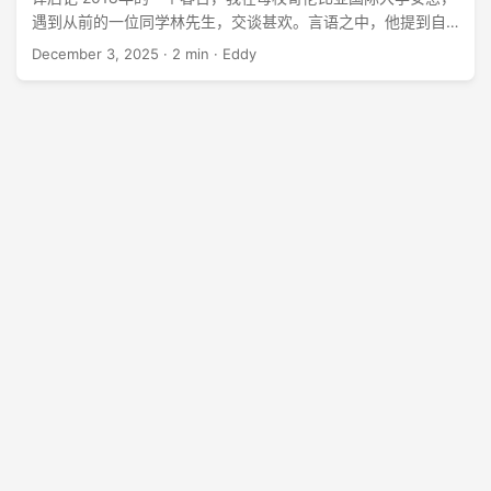
遇到从前的一位同学林先生，交谈甚欢。言语之中，他提到自
己写了一本《广西宣教史》，我一时心热，就决定将此书译为
December 3, 2025
·
2 min
·
Eddy
中文。后来经过若干波折，得到朋友们的大力支持，总算通过
众筹方式将书译好，通过微读书城/橄榄华宣出版。 出版以后，
有广西的朋友联系我，觉得深受此书鼓舞。他们立了心志，要
翻译更多与广西宣教有关的书籍。大家目前看到的这本回忆录
《牛仔宣教士在广西》便是前一本《广西宣教史》所带来的涟
漪效果。 ...