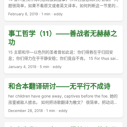
题很简单，如果不看原文或者英文译本，如何判断这一节里的
两个“恩赐”是单数还是复数？如果判断错了，对我们的解经和实
February 6, 2019
·
1 min
·
eddy
践有何影响？ ...
事工哲学（11）——善战者无赫赫之
功
15 主耶和华―以色列的圣者曾如此说：你们得救在乎归回安
息；你们得力在乎平静安稳；你们竟自不肯。 15 For thus said
the Lord GOD, the Holy One of Israel, “In returning and rest
January 4, 2019
·
5 min
·
eddy
you shall be saved; in quietness and in trust shall be your
strength.” But you were unwilling, ...
和合本翻译研讨——无平行不成诗
her children have gone away, captives before the foe. 她的
孩童被敌人掳去。 如何把诗歌翻译为散文？ 很简单，把动词
“掳”和“走”放在一起掳走……
December 28, 2018
·
1 min
·
eddy