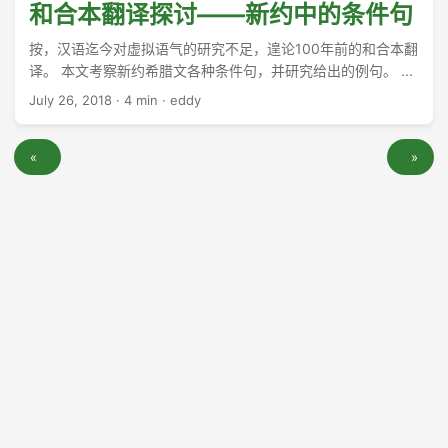
τοὺς ἀσθενεῖς κερδήσω· τοῖς πᾶσιν γέγονα πάντα, ἵνα
和合本翻译探讨——新约中的条件句
πάντως τινὰς σώσω. ...
按，汉语迄今对虚拟语气的研究不足，遑论100年前的和合本翻
译。 本文考察新约希腊文各种条件句，并研究给出的例句。 ...
July 26, 2018
·
4 min
·
eddy
«
»