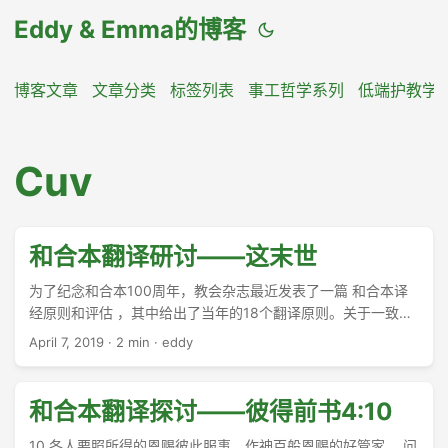
Eddy & Emma的博客
博客文章
文章分类
标签列表
事工哲学系列
低端护教学
Cuv
和合本翻译研讨——这末世
为了纪念和合本100周年，教会杂志最近发表了一篇 和合本译
经原则和评估 ，其中给出了当年的18个翻译原则。关于一致性
的原则有两条： ...
April 7, 2019
·
2 min
·
eddy
和合本翻译探讨——彼得前书4:10
10 各人要照所得的恩赐彼此服事，作神百般恩赐的好管家。 问