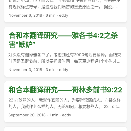
句逗之不知，小学而大遗。 圣经原文没有标点符号，特别是没
有现代标点符号，是造成我们痛苦的重要原因之一。 据说，新
约里最难解的经文之一，雅各书中最难解的经文（没有之
November 6, 2018
·
6 min
·
eddy
一），就是雅各书4:5-6： ...
合和本翻译研究——雅各书4:2之杀
害“嫉妒”
好久没有翻译雅各书了。考虑到还有2000句话要翻译，而结束
时间是圣诞节前，所以要抓紧时间，每天至少翻译1个小时才行
了。 ...
November 3, 2018
·
3 min
·
eddy
和合本翻译研究——哥林多前书9:22
22 向软弱的人，我就作软弱的人，为要得软弱的人。向甚么样
的人，我就作甚么样的人。无论如何，总要救些人。 22 To the
weak I became weak, that I might win the weak. I have
September 20, 2018
·
1 min
·
eddy
become all things to all people, that by all means I might
save some. 22 ἐγενόμην τοῖς ἀσθενέσιν ἀσθενής, ἵνα