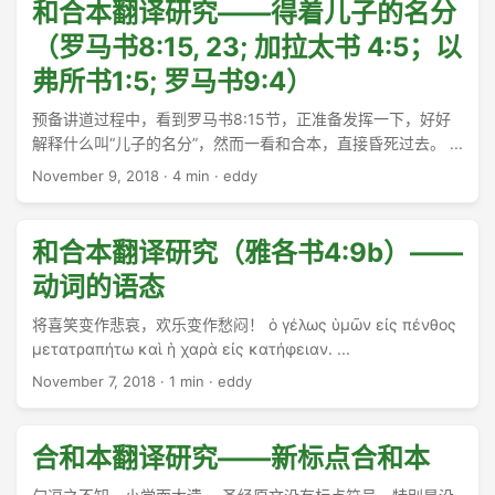
和合本翻译研究——得着儿子的名分
（罗马书8:15, 23; 加拉太书 4:5；以
弗所书1:5; 罗马书9:4）
预备讲道过程中，看到罗马书8:15节，正准备发挥一下，好好
解释什么叫“儿子的名分”，然而一看和合本，直接昏死过去。 ...
November 9, 2018
·
4 min
·
eddy
和合本翻译研究（雅各书4:9b）——
动词的语态
将喜笑变作悲哀，欢乐变作愁闷！ ὁ γέλως ὑμῶν εἰς πένθος
μετατραπήτω καὶ ἡ χαρὰ εἰς κατήφειαν. ...
November 7, 2018
·
1 min
·
eddy
合和本翻译研究——新标点合和本