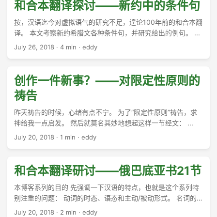
和合本翻译探讨——新约中的条件句
按，汉语迄今对虚拟语气的研究不足，遑论100年前的和合本翻
译。 本文考察新约希腊文各种条件句，并研究给出的例句。 ...
July 26, 2018
·
4 min
·
eddy
创作一件新事？——对限定性原则的
祷告
昨天祷告的时候，心绪有点不宁。 为了“限定性原则”祷告，求
神给我一点启发。 然后就莫名其妙地想起这样一节经文： ...
July 20, 2018
·
1 min
·
eddy
和合本翻译研讨——俄巴底亚书21节
本博客系列的目的 先强调一下汉语的特点，也就是这个系列特
别注重的问题： 动词的时态、语态和主动/被动形式。 名词的
单数和复数问题。 文本分析 不多说，直接上经文： ...
July 20, 2018
·
2 min
·
eddy