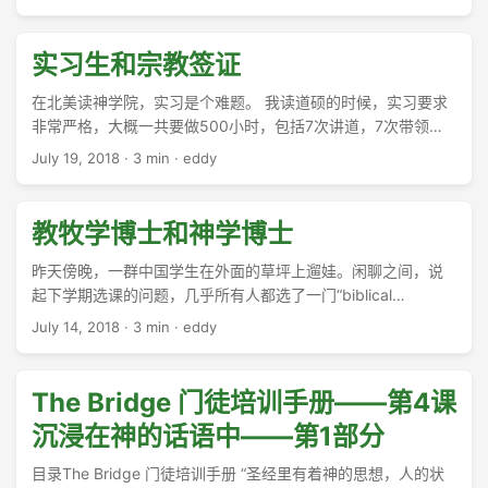
实习生和宗教签证
在北美读神学院，实习是个难题。 我读道硕的时候，实习要求
非常严格，大概一共要做500小时，包括7次讲道，7次带领查
经，一人次的门训，参加教会的工作协调会议，观摩教牧辅导
July 19, 2018
·
3 min
·
eddy
等等。在英文为主的教会里实习，这些要求几乎无法完成。没
有人会同意一个英语都说不好的中国学生，在教会里用英语讲7
次。 ...
教牧学博士和神学博士
昨天傍晚，一群中国学生在外面的草坪上遛娃。闲聊之间，说
起下学期选课的问题，几乎所有人都选了一门“biblical
teaching”。我们就聊起带领查经班和讲道的不同之处，然后就
July 14, 2018
·
3 min
·
eddy
说到了我这个名义上的“师兄”上过的几门讲道学课程以及各个教
授的教学风格。 ...
The Bridge 门徒培训手册——第4课
沉浸在神的话语中——第1部分
目录The Bridge 门徒培训手册 “圣经里有着神的思想，人的状