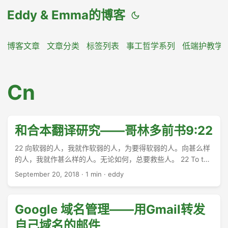
Eddy & Emma的博客
博客文章
文章分类
标签列表
事工哲学系列
低端护教学
Cn
和合本翻译研究——哥林多前书9:22
22 向软弱的人，我就作软弱的人，为要得软弱的人。向甚么样
的人，我就作甚么样的人。无论如何，总要救些人。 22 To the
weak I became weak, that I might win the weak. I have
September 20, 2018
·
1 min
·
eddy
become all things to all people, that by all means I might
save some. 22 ἐγενόμην τοῖς ἀσθενέσιν ἀσθενής, ἵνα
τοὺς ἀσθενεῖς κερδήσω· τοῖς πᾶσιν γέγονα πάντα, ἵνα
Google 域名管理——用Gmail转发
πάντως τινὰς σώσω. ...
自己域名的邮件