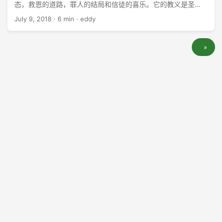
态，救恩的道路，罪人的结局和信徒的喜乐。它的教义是圣
洁，它的诫命有约束力，它的历史是真实，它的决定不可更
July 9, 2018
·
6 min
·
eddy
改。读它能得到智慧，相信它可以得救，践行它可以成为圣
洁。它里面有指引你的亮光，养活你的食物，给你喜乐的安
»
慰。它是旅人的地图、朝圣者的手杖、水手的罗盘、战士的刀
剑、基督徒的宪章。在它里面，天堂来临，天国的大门敞开，
地狱的大门被关上。基督是它的主题，我们的良善乃是神所设
计的，是为着神的荣耀。它应当填满我们的记忆，管辖我们的
心，指引我们的脚步。请慢慢地、频繁地、带着祷告来读它。
它是一座富矿，是神荣耀的天国，是一道喜乐的河流。它把你
的名字写在生命册上；在审判的时候生命册将会打开，你的名
字将永远写在上面。它记载了人最高的责任，将会给那听从它
的人最大的奖赏，也会定罪一切忽视它神圣内容的人。” ——作
者不详 ...