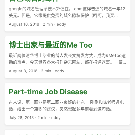
google的域名管理系统不算便宜，.com这样普通的域名一年12
美元。但是，它家提供免费的域名隐私保护（呵呵，我买
了.us）的域名，就不保护隐私，而且必须说明和美国的关系。
August 10, 2018
·
2 min
·
eddy
第二个好处，他家提供100个自己域名的邮箱转发到gmail。既
然从安全性和过滤垃圾邮件上考虑，完全没有必要自己设立邮
件系统，（而且，自己设立邮件系统会有很大的法律风险，有
博士出家与最近的Me Too
可能被黑客劫持去发垃圾邮件；或者商业风险，因为不可靠的
邮件服务器更可能被别的邮件服务器拒收），所以，用gmail来
最近两位清华博士毕业的僧人发长文揭发方丈，成为#MeToo运
发送自己的邮件还是很有意思。这是Google domain的好处之
动的热点，今天世界各大报刊杂志网站，都在报道这事。一篇
一。 ...
关于上周菲尔兹奖的文章，似乎还趁着热点上了10万+。 ...
August 3, 2018
·
2 min
·
eddy
Part-time Job Disease
古人说，第一职业是第二职业良好的补充。 刚刚和陈老师通电
话，给出一个兼职的建议，突然想起多年前看到这句话。 ...
July 28, 2018
·
2 min
·
eddy