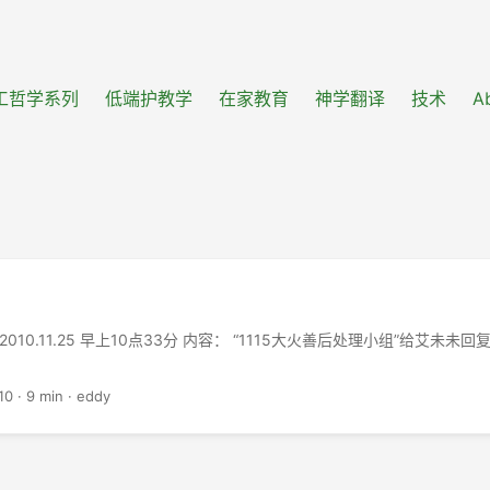
工哲学系列
低端护教学
在家教育
神学翻译
技术
A
010.11.25 早上10点33分 内容： “1115大火善后处理小组”给艾未未
10
·
9 min
·
eddy