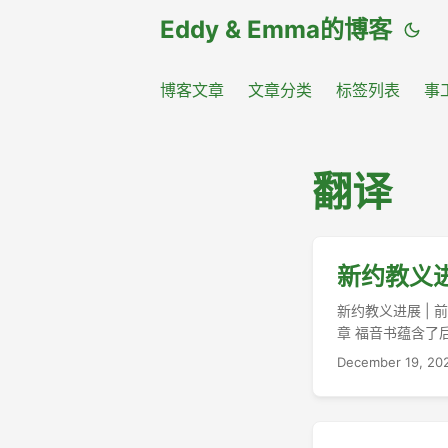
Eddy & Emma的博客
博客文章
文章分类
标签列表
事
翻译
新约教义进
新约教义进展 | 前
章 福音书蕴含了后
第5章 使徒行传：
December 19, 20
章 书信揭开了历代
义进展 | 译后记 