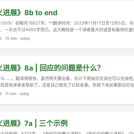
而是要确定其实际的思路。它们试图论证，新约书卷出现的顺序不是历史
展。换言之，即使目前的新约书卷以其他顺序排列，当圣经学者想要追溯
展》8b to end
它们安排成新约现在的顺序或几乎相同的顺序上。新约分为四个主要部分
书信集和启示录。这种划分清楚地表明了新约各卷按照现在顺序安排的重
100%！初稿共76627字。**翻译时间：2023年11月17日至12月5日，
导过程中出现的某个明确阶段，自然而然地相互继承。 ...
，一天也不过4000字而已。这大概就是一个译者最大的诚意和最快的速
而懈怠，甚至不因为旅行、孤单、茶聊、冰天雪地而错失。 谢谢许许多
3
·
15 min
·
eddy
后续编辑工作。因为有筹款，多少兢兢业业，不敢丝毫松懈，总想赶紧做
会请艾莉帮助校对一遍，进度看她老人家心情了，我是不敢催促的。但圣
会比这个初稿更有光彩。且等且珍惜吧。 ...
进展》8a | 回应的问题是什么？
1%……。翻译得很快，虽然明天要出差，估计下周抽空应该也可以完成吧
情找其他译者来帮助了，还是自己做完了比较省事。但接下来如果那位好
文-中文的译稿。这一次的翻译比较随意，有的时候可能我增加了一些自
3
·
11 min
·
eddy
pos，以及翻译中间卡住造成的语言表述不合理。如有愿意援手的，不胜谢谢！
进展》7a | 三个示例
今日所得：6273字。 《新约中的教义进程》 《新约中的教义进程》（2a）No