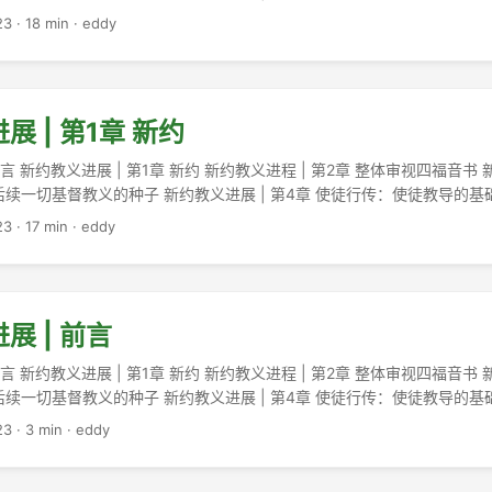
使徒福音教导的本质 新约教义进展 | 第6章 新约书信：圣灵对教会说话 新
23
·
18 min
·
eddy
的奥秘 新约教义进展 | 第8章 启示录：从审判到全体的完美 新约教义进展
 整体审视四福音书 ...
展 | 第1章 新约
言 新约教义进展 | 第1章 新约 新约教义进程 | 第2章 整体审视四福音书 
续一切基督教义的种子 新约教义进展 | 第4章 使徒行传：使徒教导的基础
使徒福音教导的本质 新约教义进展 | 第6章 新约书信：圣灵对教会说话 新
23
·
17 min
·
eddy
的奥秘 新约教义进展 | 第8章 启示录：从审判到全体的完美 新约教义进展
新约 ...
展 | 前言
言 新约教义进展 | 第1章 新约 新约教义进程 | 第2章 整体审视四福音书 
续一切基督教义的种子 新约教义进展 | 第4章 使徒行传：使徒教导的基础
使徒福音教导的本质 新约教义进展 | 第6章 新约书信：圣灵对教会说话 新
23
·
3 min
·
eddy
的奥秘 新约教义进展 | 第8章 启示录：从审判到全体的完美 新约教义进展
记 前言 这些文字于1873年首次发表时，乃是一系列讲座的笔记。我的计划