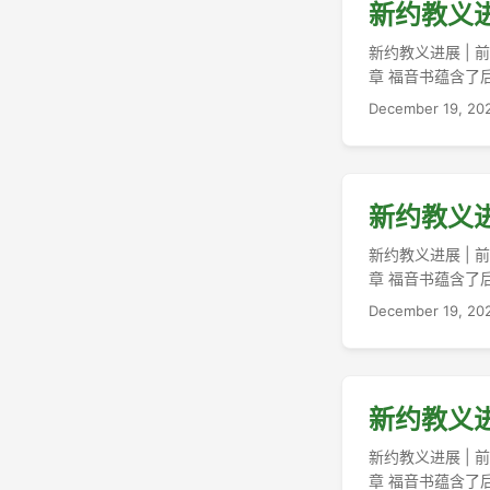
新约教义进
新约教义进展 | 前
章 福音书蕴含了后
第5章 使徒行传：
December 19, 20
章 书信揭开了历代
义进展 | 译后
训的，直到他藉
活的显给使徒看
新约教义进
耶路撒冷，要等候父
新约教义进展 | 前
章 福音书蕴含了后
第5章 使徒行传：
December 19, 20
章 书信揭开了历代
义进展 | 译后记
新约教义进
新约教义进展 | 前
章 福音书蕴含了后