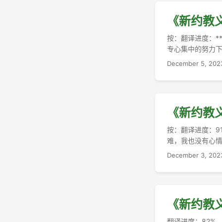
卷的时间顺序，
了教义的持续进
《新约教义进
史时，也必须把
书、使徒行传、
按：翻译进度：**
分都代表着神圣教
专心集中的努力下
没有因为其他事情
December 5, 202
助此书的翻译和
交代。 接下来我
个试读版，语言上
《新约教义
按：翻译进度：9
难，我也没有心
帮助我修订一下英
December 3, 202
间，也有不少ty
《新约教义
翻译进度：82%。