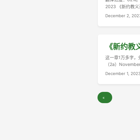
2023 《新约教义
November 21
December 2, 202
益处November 
| 作为历史与教义的福
教义进展》5a | 举
《新约教义进展》5c
《新约教义
December 1,
法，其作者与权威Dec
这一章1万多字，
历代的奥秘 ...
（2a）Novembe
从地上到天上Novem
December 1, 202
程》| 3b 抽离的益
约教义进展》4b |
27, 2023 《新
«
November 29
展》5d | 两条伟大
进展》6b | 书信
现自己正处于这
问题就将悬而未
根本性的，因为它
灵魂将不可能得