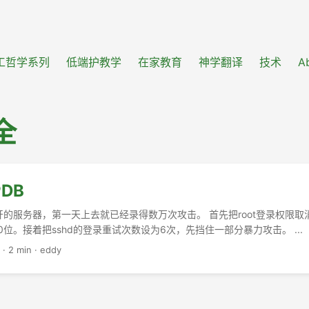
工哲学系列
低端护教学
在家教育
神学翻译
技术
A
全
PDB
开的服务器，第一天上去就已经录得数万次攻击。 首先把root登录权限
位。接着把sshd的登录重试次数设为6次，先挡住一部分暴力攻击。 ...
·
2 min
·
eddy