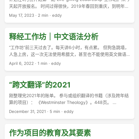
天起开放报名。 时间过得很快，2019年春回到重庆，到明年
（2024年）夏天就是安息年了。过去的三年之中，几乎没有旅
May 17, 2023
·
2 min
·
eddy
行。当时设想的一些事情，也未必见到很好的效果。 ...
释经工作坊｜中文语法分析
“工作坊”前三天过去了。每天讲6小时，有点累。 但狗急跳墙，
人急上房，这一次无法使用希腊文，甚至也不能使用英文做语
法分析，所以临时要求大家用中文做语法分析。 ...
April 6, 2022
·
1 min
·
eddy
“跨文翻译”的2021
刚整理完2021年的账单。 参与或组织翻译的书籍（涉及跨年结
算的项目）： 《Westminster Theology》。448页。 ...
December 31, 2021
·
5 min
·
eddy
作为项目的教育及其要素