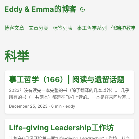
Eddy & Emma的博客
博客文章
文章分类
标签列表
事工哲学系列
低端护教学
科举
事工哲学（166）| 阅读与遗留话题
2023年没有读完一本完整的书（除了翻译的几本以外）。 几乎
所有的书（一共两本）都是在飞机上读的。一本是在来回埃塞
的路上阅读《革命-后革命》。另一本也是革命书籍，在国内飞
December 25, 2023
·
6 min
·
eddy
行时阅读的《The Day the Revolution Began》。余兴阅读，
或许是那篇讨论反革命的旧文——“词汇量决定论”。 ...
Life-giving Leadership工作坊
计划在6月份开始第一期“Life-giving Leadreship”工作坊。从今