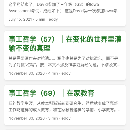
这学期结束了。David参加了三年级（G3）的Iowa
Assessment考试，成绩如下： 这是David第一次参加Iowa考
试，也算是我们第一次检验在家教育的成色。 1年前，我们家的
July 15, 2021
·
5 min
·
eddy
在家教育多少陷入困境。Emma一个人负责3个不同年龄段的孩
子，很快就觉得有些做不下去了。所以这一年我负责教David，
Emma负责Lisa和Angela，这样可以并行教学，提高每个孩子
事工哲学（57）｜在变化的世界里灌
的专注程度。 ...
输不变的真理
总是需要写作来对抗遗忘。写作也总是为了对抗遗忘，而不是
为了对抗“杠精”。按：本文不涉及神学或解经问题，不涉及某些
立场的“神学正确是一种神学不正确”的问题。 ...
November 30, 2020
·
4 min
·
eddy
事工哲学（69）｜在家教育
我的教学生涯，从教本科渐渐转到研究生，然后就变成了释经
工作坊这样的成人教育，和在家教育这样的学前、小学教育。
算起来明年就是从教30周年了。 ...
November 30, 2020
·
3 min
·
eddy