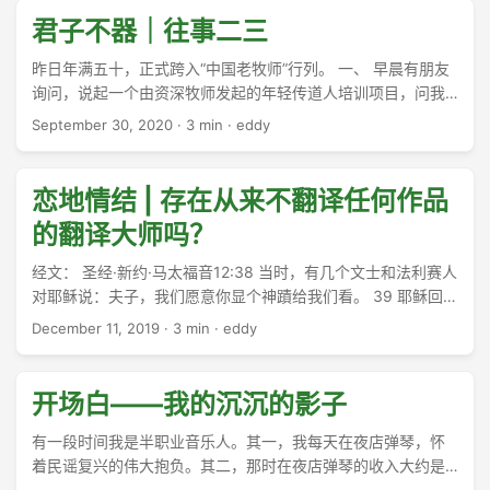
君子不器｜往事二三
昨日年满五十，正式跨入“中国老牧师”行列。 一、 早晨有朋友
询问，说起一个由资深牧师发起的年轻传道人培训项目，问我
是否有兴趣。我随口玩笑说，如何参与？是去培养年轻人，还
September 30, 2020
·
3 min
·
eddy
是接受培养？ ...
恋地情结 | 存在从来不翻译任何作品
的翻译大师吗？
经文： 圣经·新约·马太福音12:38 当时，有几个文士和法利赛人
对耶稣说：夫子，我们愿意你显个神蹟给我们看。 39 耶稣回答
说：一个邪恶淫乱的世代求看神蹟，除了先知约拿的神蹟以
December 11, 2019
·
3 min
·
eddy
外，再没有神蹟给他们看。 ...
开场白——我的沉沉的影子
有一段时间我是半职业音乐人。其一，我每天在夜店弹琴，怀
着民谣复兴的伟大抱负。其二，那时在夜店弹琴的收入大约是
在高校做老师的5倍，因此是名副其实的养生之道。 ...