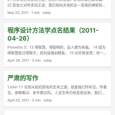
22 亚伯兰对所多玛王说：我已经向天地的主―至高的神耶和华
起誓： 23 凡是你的东西，就是一根线、一根鞋带，我都不拿，
May 23, 2011
·
1 min
·
eddy
免得你说：我使亚伯兰富足！ ...
程序设计方法学点名结果（2011-
04-26）
Proverbs 3：13 得智慧，得聪明的，这人便为有福。 14 因为
得智慧胜过得银子，其利益强如精金， 15 比珍珠宝贵；你一切
所喜爱的，都不足与比较。 ...
April 26, 2011
·
3 min
·
eddy
严肃的写作
1John 1:1 论到从起初原有的生命之道，就是我们所听见、所看
见、亲眼看过、亲手摸过的。 2 这生命已经显现出来，我们也
看见过，现在又作见證，将原与父同在、且显现与我们那永远
April 25, 2011
·
2 min
·
eddy
的生命、传给你们。 3 我们将所看见、所听见的传给你们，使
你们与我们相交。我们乃是与父并他儿子耶稣基督相交的。 4