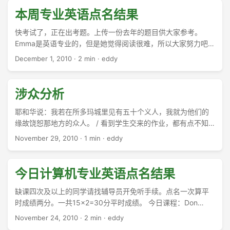
本周专业英语点名结果
快考试了，正在出考题。上传一份去年的题目供大家参考。
Emma是英语专业的，但是她觉得阅读很难，所以大家努力吧，
这是专业英语！ ...
December 1, 2010
·
2 min
·
eddy
涉众分析
耶和华说：我若在所多玛城里见有五十个义人，我就为他们的
缘故饶恕那地方的众人。 / 看到学生交来的作业，都有点不知
所云。还需要更认真的训练吧。 ...
November 29, 2010
·
1 min
·
eddy
今日计算机专业英语点名结果
缺课四次及以上的同学请找辅导员开免听手续。点名一次算平
时成绩两分。一共15×2=30分平时成绩。 今日课程：Don
Knuth 和 Marvin Minsky传记。 ...
November 24, 2010
·
2 min
·
eddy