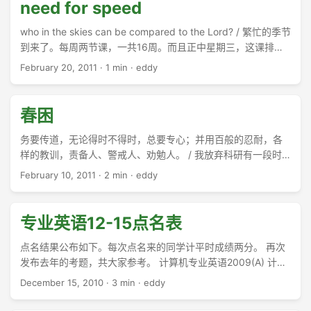
我们将这些话写给你们，使你们（有古卷作：我们）的喜乐充
need for speed
足。 ...
who in the skies can be compared to the Lord? / 繁忙的季节
到来了。每周两节课，一共16周。而且正中星期三，这课排
的，而且上午3、4节，4个月要舒服地在学校度假了。 ...
February 20, 2011
·
1 min
·
eddy
春困
务要传道，无论得时不得时，总要专心；并用百般的忍耐，各
样的教训，责备人、警戒人、劝勉人。 / 我放弃科研有一段时
间了，但是为了卫明的论文，这几天再次卷起袖子上场。所谓
February 10, 2011
·
2 min
·
eddy
教不严师之惰，有时放松了真的让学生不能得到很好的教育。
...
专业英语12-15点名表
点名结果公布如下。每次点名来的同学计平时成绩两分。 再次
发布去年的考题，共大家参考。 计算机专业英语2009(A) 计算
机专业英语2009(B) 计算机专业英语2009(C) 所有教学材料的
December 15, 2010
·
3 min
·
eddy
下载地址：请到www.wikipedia.org，按照关键字搜索和下载。
...