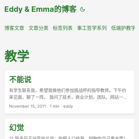
Eddy & Emma的博客
博客文章
文章分类
标签列表
事工哲学系列
低端护教学
教学
不能说
有学生联系我，希望我做他们参加挑战杯的指导教师。下午约
来见面，聊了一阵。 我问了技术，商业计划，团队，网站一系
列问题，队长都没有给我满意的回答。所以拒绝了。 两个问
November 15, 2011
·
1 min
·
eddy
题，一是队伍太弱，二是很多信息对我保密。 信息不公开，还
找我指导，摆明了要利用我吗？ 有点可怜这些孩子，实际上我
看好他们的商业才华。
幻觉
21 所多玛王对亚伯兰说：你把人口给我，财物你自己拿去罢！