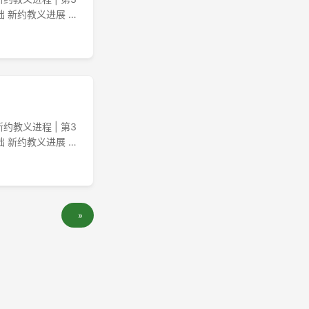
 新约教义进展 |
约教义进展 | 第7
 | 尾声 新约教
新约教义进程 | 第3
 新约教义进展 |
约教义进展 | 第7
 | 尾声 新约教
»