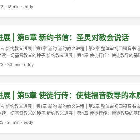
使徒福音教导的本质 新约教义进展 | 第6章 新约书信：圣灵对教会说话 新
23
·
18 min
·
eddy
的奥秘 新约教义进展 | 第8章 启示录：从审判到全体的完美 新约教义进展
7 书信揭开了历代的奥秘 ...
展 | 第6章 新约书信：圣灵对教会说话
言 新约教义进展 | 第1章 新约 新约教义进程 | 第2章 整体审视四福音书 
续一切基督教义的种子 新约教义进展 | 第4章 使徒行传：使徒教导的基础
使徒福音教导的本质 新约教义进展 | 第6章 新约书信：圣灵对教会说话 新
23
·
23 min
·
eddy
的奥秘 新约教义进展 | 第8章 启示录：从审判到全体的完美 新约教义进展
6 新约书信：圣灵对教会说话 ...
展 | 第5章 使徒行传：使徒福音教导的本
言 新约教义进展 | 第1章 新约 新约教义进程 | 第2章 整体审视四福音书 
续一切基督教义的种子 新约教义进展 | 第4章 使徒行传：使徒教导的基础
使徒福音教导的本质 新约教义进展 | 第6章 新约书信：圣灵对教会说话 新
23
·
21 min
·
eddy
的奥秘 新约教义进展 | 第8章 启示录：从审判到全体的完美 新约教义进展
5 使徒行传：使徒福音教导的本质 ...