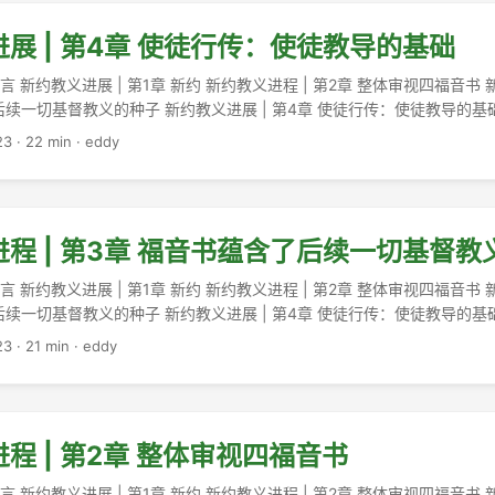
展 | 第4章 使徒行传：使徒教导的基础
言 新约教义进展 | 第1章 新约 新约教义进程 | 第2章 整体审视四福音书 
续一切基督教义的种子 新约教义进展 | 第4章 使徒行传：使徒教导的基础
使徒福音教导的本质 新约教义进展 | 第6章 新约书信：圣灵对教会说话 新
23
·
22 min
·
eddy
的奥秘 新约教义进展 | 第8章 启示录：从审判到全体的完美 新约教义进展
记 4 使徒行传：使徒教导的基础 “ 提阿非罗阿，我已经作了前书，论到耶
着圣灵吩咐所拣选的使徒，以后被接上升的日子为止。他受害之后，用许
，四十天之久向他们显现，讲说神国的事。耶稣和他们聚集的时候，嘱咐
程 | 第3章 福音书蕴含了后续一切基督教
所应许的，就是你们听见我说过的。” ——使徒行传 1:1-4 ...
言 新约教义进展 | 第1章 新约 新约教义进程 | 第2章 整体审视四福音书 
续一切基督教义的种子 新约教义进展 | 第4章 使徒行传：使徒教导的基础
使徒福音教导的本质 新约教义进展 | 第6章 新约书信：圣灵对教会说话 新
23
·
21 min
·
eddy
的奥秘 新约教义进展 | 第8章 启示录：从审判到全体的完美 新约教义进展
 3 福音书蕴含了后续一切基督教义的种子 ...
程 | 第2章 整体审视四福音书
言 新约教义进展 | 第1章 新约 新约教义进程 | 第2章 整体审视四福音书 