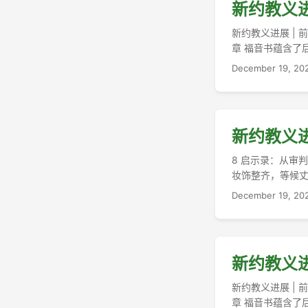
新约教义进
位英国牧师，托马斯
新约教义进展 | 前
章 福音书蕴含了后
第5章 使徒行传：
December 19, 20
章 书信揭开了历代
义进展 | 译后
集了各种类型、
逐渐完整的显明出
新约教义进
8 启示录：从审
妆饰整齐，等候丈夫。
December 19, 20
新约教义进
新约教义进展 | 前
章 福音书蕴含了后