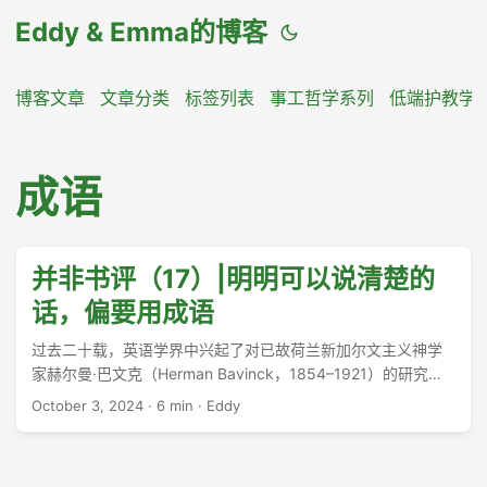
Eddy & Emma的博客
博客文章
文章分类
标签列表
事工哲学系列
低端护教学
成语
并非书评（17）|明明可以说清楚的
话，偏要用成语
过去二十载，英语学界中兴起了对已故荷兰新加尔文主义神学
家赫尔曼·巴文克（Herman Bavinck，1854–1921）的研究热
潮。在此期间，巴文克所著的典册高文陆续被译为英文。与此
October 3, 2024
·
6 min
·
Eddy
同时，众多学者也纷纷摛文掞藻，于是关于巴文克神学思想研
究的二次文献骈兴错出，布列于世界各地。 ...