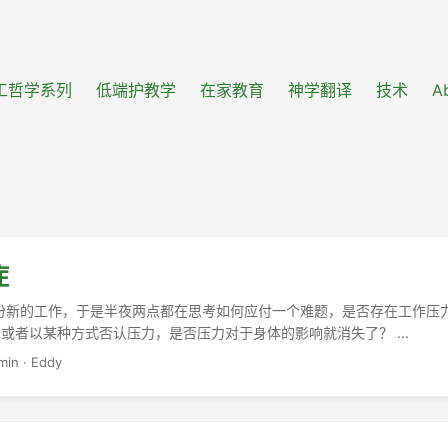
工哲学系列
低端护教学
在家教育
神学翻译
技术
A
症
一份新的工作，于是半夜两点都在思考如何应付一个难题，是否存在工作压
或者以某种方式否认压力，是否压力对于身体的影响就消失了？ ...
min
·
Eddy