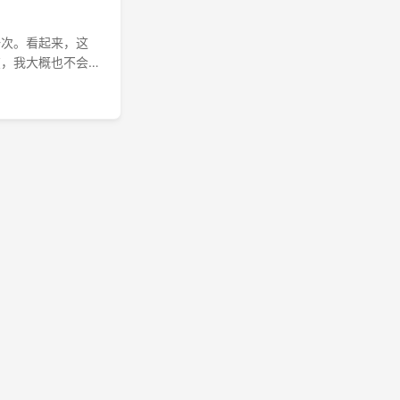
一次。看起来，这
在，我大概也不会
understand
r be called the
 forbidden in
称作“敬拜的限定性
the Anglican
 Scripture did
. 与安立甘宗的观点相左，这
中都要禁止，而一
omplex, its
 divorced from
来，安立甘宗的圣乐过于繁
互劝勉的原则，也