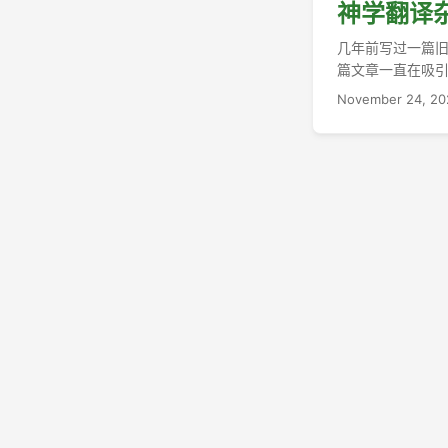
神学翻译
几年前写过一篇
篇文章一直在吸
这样来批评了。 今天
November 24, 20
the Puritans here
regulative princ
worship.
原则”，即，任何在圣经
view, which follo
not expressly 
种原则遵循了信
直持守的传统，则应得到许可。
anthems too obscu
the principles
复，赞美诗过于
有悖于圣徒皆祭司的