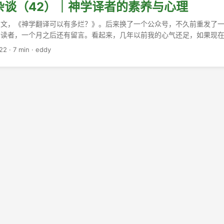
杂谈（42）｜神学译者的素养与心理
旧文，《神学翻译可以有多烂？》。后来换了一个公众号，不久前重发了
引读者，一个月之后还有留言。看起来，几年以前我的心气还足，如果现
有位朋友留言，订正了我指出的若干术语错误。引用如下： Let us not mis
22
·
7 min
·
eddy
. Their motivations were rooted in their conviction of what would late
iple of worship — anything not expressly commanded in Scripture was
 在这一点上，我们不应误解清教徒。他们这样做的原因是，他们坚信那种后来被
中未做明确要求的，敬拜中都要禁止。 This varied substantively from 
wed the Lutheran tradition and view of Scripture, asserting that what
forbid and tradition sustained was permissible in the church
义宗对圣经所持守的传统和态度，坚信凡圣经中未做明确要求的，在教会
 For the Puritan mind, Anglican cathedral music was too c
re, its choirs too professional, and its entire theology of music too
 of edification and the priesthood of all believers. 在清教徒看
朦胧，合唱团又太职业化，而其音乐的整个神学基础则完全偏离了信徒相
信条。 ...