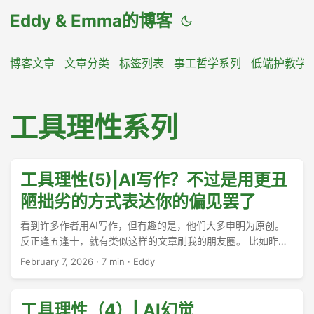
Eddy & Emma的博客
博客文章
文章分类
标签列表
事工哲学系列
低端护教学
工具理性系列
工具理性(5)|AI写作？不过是用更丑
陋拙劣的方式表达你的偏见罢了
看到许多作者用AI写作，但有趣的是，他们大多申明为原创。
反正逢五逢十，就有类似这样的文章刷我的朋友圈。 比如昨天
那篇《教会生态中的“江湖”》（嗯，我就不给链接了，自己找
February 7, 2026
·
7 min
·
Eddy
吧），我有许多朋友转发。Emma说，大概我这里是这类属灵伤
害事件的汇集中心之一，虽然我并不提供高昂的心理咨询服
务。 ...
工具理性（4）| AI幻觉