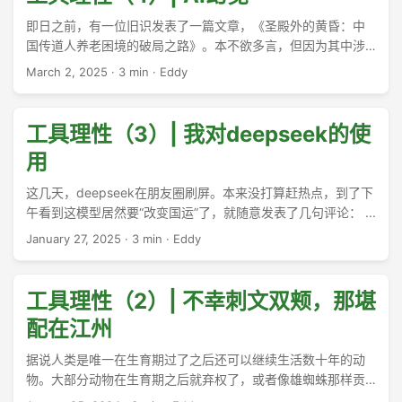
即日之前，有一位旧识发表了一篇文章，《圣殿外的黄昏：中
国传道人养老困境的破局之路》。本不欲多言，但因为其中涉
及一些问题，而且朋友圈内许多人转载，故不得不多说几句。
March 2, 2025
·
3 min
·
Eddy
先说结论。这篇文章是AI写作，至少起构架和主要内容出自AI，
看起来几乎没有经过人工修改。但此文给出的一切事实、文件
名、人物、故事等多为虚构。比如，并无一个“2014年《关于宗
工具理性（3）| 我对deepseek的使
教界人士参加社会保险有关问题的通知》”，而且政府行文，从
用
来不会使用笼统的“宗教界”，只会使用“宗教教职人员”。“2022
年某地基金因房产奉献减少出现支付危机，暴露出过度依赖宗
这几天，deepseek在朋友圈刷屏。本来没打算赶热点，到了下
教自由裁量权的脆弱性”，这样的话语逻辑不同，毫无根据。“传
午看到这模型居然要“改变国运”了，就随意发表了几句评论： ...
道人通过在线培训、灵修辅导等积累"属灵积分"，积分可兑换合
January 27, 2025
·
3 min
·
Eddy
作养老机构的服务折扣”，闻所未闻。“上海沐恩堂的"333"方
案”，似乎将奉献的90%都拿出来作为养老，危言耸听。“深圳基
督教界与泰康保险合作的"迦南计划"”，子虚乌有，因为“深圳基
工具理性（2）| 不幸刺文双颊，那堪
督教界”根本不是一个法人实体；至于“2023年新修订的《社会
保险法》应增设宗教教职人员参保细则”一说，时间倒错，一眼
配在江州
可见。 ...
据说人类是唯一在生育期过了之后还可以继续生活数十年的动
物。大部分动物在生育期之后就弃权了，或者像雄蜘蛛那样贡
献自己的身体作为下一代的营养汤。 ...