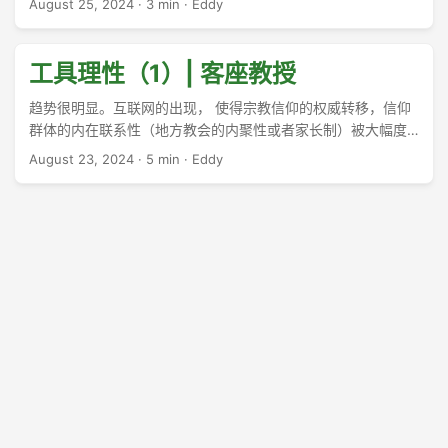
August 25, 2024
·
3 min
·
Eddy
工具理性（1）| 客座教授
趋势很明显。互联网的出现， 使得宗教信仰的权威转移，信仰
群体的内在联系性（地方教会的内聚性或者家长制）被大幅度
削弱，信仰共同体的外部联系正在加强。 宗教权威向所谓
August 23, 2024
·
5 min
·
Eddy
“Religious Digital Creatives”转移。有些人因为制作的内容可以
触及大量粉丝，在互联网上的影响力远远超过传统的宗教领
袖。 离线和在线的界限已经模糊，所谓“超媒介空间”可能将现
实和虚拟打通。 ChatGPT对于宗教权威造成严重的知识挑战，
并不是简单的做鸵鸟加以否认就可以逃避。比如，我可以随意
的提问ChatGPT，在伯克富的改革宗神学中，Frustration, Not
an Absolute Characterization of a Person，应该如何理解：
...