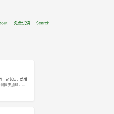
bout
免费试读
Search
写一封长信，然后
小龙谈国庆加班，向
作内容… 明天又