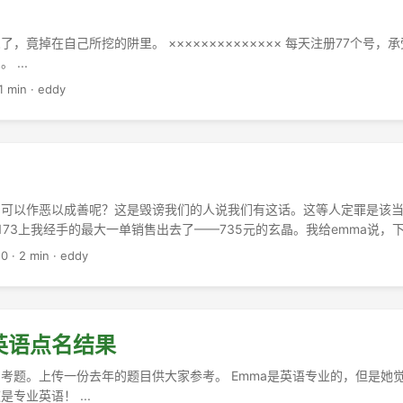
，竟掉在自己所挖的阱里。 ×××××××××××××× 每天注册77个号，
...
1 min
·
eddy
可以作恶以成善呢？这是毁谤我们的人说我们有这话。这等人定罪是该当的
173上我经手的最大一单销售出去了——735元的玄晶。我给emma说，
10
·
2 min
·
eddy
英语点名结果
考题。上传一份去年的题目供大家参考。 Emma是英语专业的，但是她
专业英语！ ...