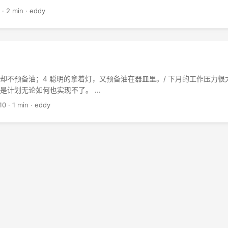
·
2 min
·
eddy
，却不预备油；4 聪明的拿着灯，又预备油在器皿里。/ 下月的工作压力
是计划无论如何也实现不了。 ...
10
·
1 min
·
eddy