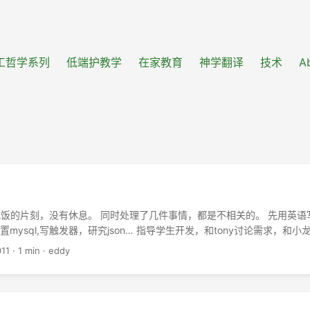
工哲学系列
低端护教学
在家教育
神学翻译
技术
A
饭的片刻，没有休息。 同时处理了几件事情，都是不相关的。 先用英语
配置mysql,写触发器，研究json… 指导学生开发，和tony讨论需求，和
给同学朋友通话，关于学历认证和推荐书。安排一个学生来实习，规划他的工
011
·
1 min
·
eddy