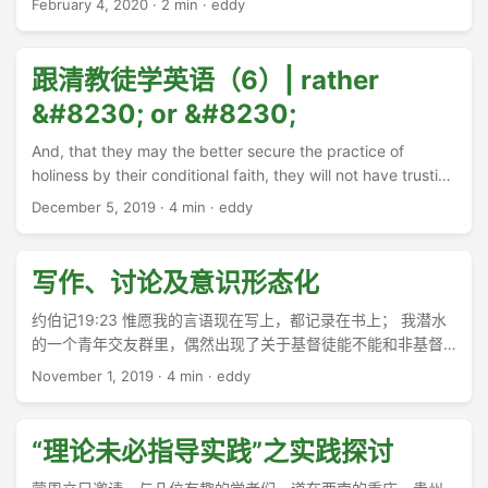
February 4, 2020
·
2 min
·
eddy
跟清教徒学英语（6）| rather
&#8230; or &#8230;
And, that they may the better secure the practice of
holiness by their conditional faith, they will not have trusting
in God or Christ for salvation to be accounted the principal
December 5, 2019
·
4 min
·
eddy
saving act of it; because, as it seems to them, many loose
wicked people trust on God and Christ for their salvation as
much as others and are, by their confidence, hardened the
写作、讨论及意识形态化
more in their wickedness; but they had rather it should be
obedience to all Christ’s laws, at least in resolution, or a
约伯记19:23 惟愿我的言语现在写上，都记录在书上； 我潜水
consent that Christ should be their Lord, accepting of His
的一个青年交友群里，偶然出现了关于基督徒能不能和非基督
terms of salvation, and a resignation of themselves to His
徒恋爱结婚的“讨论”。这个讨论从昨晚开始，到11:45按照群规
November 1, 2019
·
4 min
·
eddy
government in all things. ...
各自休息，到第二天早晨继续了2、3个小时，以两个阵营互不
认可而告一段落。 ...
“理论未必指导实践”之实践探讨