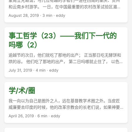
蒙周立兄邀请，与几位有趣的学者们一道在西南的重庆、贵州
和云南乡村游学。 一日，在中国最重要的农村改革试验区湄潭
访谈了5个村庄，了解包产到户的“生不增、死不减”原则出现的
August 28, 2019
·
3 min
·
eddy
历史背景，争议和效果。 ...
事工哲学（23）——我们下一代的
吗哪（2）
逾越节的次日，他们就吃了那地的出产； 正当那日吃无酵饼和
烘的谷。 他们吃了那地的出产， 第二日吗哪就止住了， 以色列
人也不再有吗哪了。 那一年，他们却吃迦南地的出产。 (约书
July 31, 2019
·
4 min
·
eddy
亚记 5:11-12 和合本) （1） 前几天在群里，有人分享一位牧师
的代祷信，说起家人被限制出境的难处。Melisa在群里说了一
句，“当官的有裸官，当牧师的也有裸牧”，一时大家都沉默了，
学/术/圈
谁也没有说话。 ...
我一向以为自己是圈外之人，远在基督教学术圈之外。当皮匠
威廉要去印度的时候，他的改革宗教会的长老们说，如果神要
拯救印度人，也不会使用你一个识字不多的皮匠。于是威廉只
April 26, 2019
·
6 min
·
eddy
好自己去了，后来就再也没有回国，倒是英国的教会以后不断
送去宣教士给他，成就了许多的事。 ...