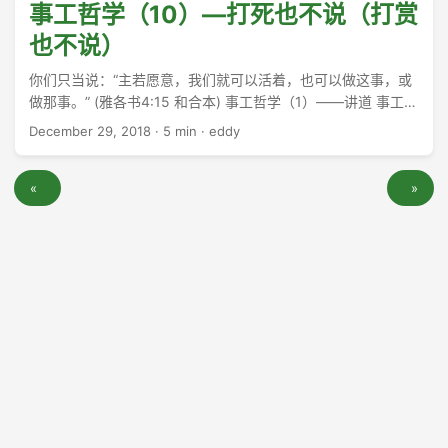
事工哲学（10）—打死也不说（打赏
也不说）
你们只当说：“主若愿意，我们就可以活着，也可以做这事，或
做那事。” (雅各书4:15 和合本) 事工哲学（1）——讲道 事工哲
学（2）——圣俗之分（或音节之分） 事工哲学（3）——教会
December 29, 2018
·
5 min
·
eddy
的目的 事工哲学（4）——圣灵，角色关系与博客 事工哲学
（5）—to full or not to full, it’s about time 事工哲学（6）—
«
»
多样性 事工哲学（7）——为羊舍命，还是为狼舍命？ 事工哲
学（8）—全职牧会并不带来安全感 事工哲学（9）——家庭优
先 Justifying, 在神是神的公义，在人则常常是为自己的愚行寻
找借口。 ...