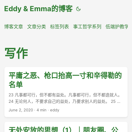
Eddy & Emma的博客
博客文章
文章分类
标签列表
事工哲学系列
低端护教学
写作
平庸之恶、枪口抬高一寸和辛得勒的
名单
23 凡事都可行，但不都有益处。凡事都可行，但不都造就人。
24 无论何人，不要求自己的益处，乃要求别人的益处。 25 凡
市上所卖的，你们只管吃，不要为良心的缘故问甚么话， 26 因
June 2, 2020
·
4 min
·
eddy
为地和其中所充满的都属乎主。 27 倘有一个不信的人请你们赴
席，你们若愿意去，凡摆在你们面前的，只管吃，不要为良心
的缘故问甚么话。 28 若有人对你们说：这是献过祭的物，就要
无处安放的思想（1）｜朋友圈、公