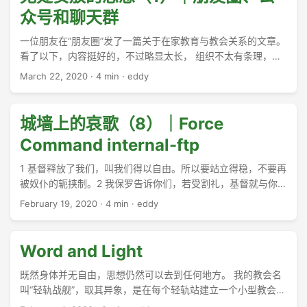
为那告诉你们的人，并为良心的缘故不吃。 29 我说的良心不是
众号和聊天群
你的，乃是他的。我这自由为甚么被别人的良心论断呢？ 30 我
若谢恩而吃，为甚么因我谢恩的物被人毁谤呢？ 31 所以，你们
一位朋友在“朋友圈”发了一篇关于在家教育与教会关系的文章。
或吃或喝，无论做甚么，都要为荣耀神而行。 32 不拘是犹太
看了以下，内容挺好的，不过略显太长， 组织不太有条理，所
人，是希腊人，是神的教会，你们都不要使他跌倒； 33 就好象
以顺手留言告知了一下我的感想。朋友回信息谢谢我的建议，
March 22, 2020
·
4 min
·
eddy
我凡事都叫众人喜欢，不求自己的益处，只求众人的益处，叫
然后告诉我，“这个公众号存在也是因为你文章的提醒。” ...
他们得救。 ...
城墙上的哀歌（8）｜Force
Command internal-ftp
1 基督释放了我们，叫我们得以自由。所以要站立得稳，不要再
被奴仆的轭挟制。2 我保罗告诉你们，若受割礼，基督就与你们
无益了。3 我再指着凡受割礼的人确实的说，他是欠着行全律
February 19, 2020
·
4 min
·
eddy
法的债。4 你们这要靠律法称义的，是与基督隔绝，从恩典中
坠落了。5 我们靠着圣灵，凭着信心，等候所盼望的义。6 原来
在基督耶稣里，受割礼不受割礼全无功效，惟独使人生发仁爱
Word and Light
的信心纔有功效。7 你们向来跑得好，有谁拦阻你们，叫你们不
顺从真理呢？8 这样的劝导不是出于那召你们的。9 一点麵酵能
既然身体并无自由，思想仍然可以去到任何地方。 我的教会名
使全团都发起来。 ...
叫“轻轨战舰”，取其异象，是在每个轻轨站建立一个小型教会，
于是大家可以简单地约定“轻轨站见”。 ...