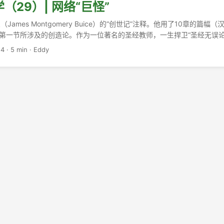
（29）| 网络“巨怪”
James Montgomery Buice）的“创世记”注释。他用了10章的篇幅
论第一节所涉及的创造论。作为一位著名的圣经教师，一生捍卫“圣经无误论
宙，持有“渐进创造论”观点，而不是年轻地球创造论。但并不有碍于他将
24
·
5 min
·
Eddy
，丰富一个人就写成了一本“创造论：9种观点”，并且给出了符合自己良心的