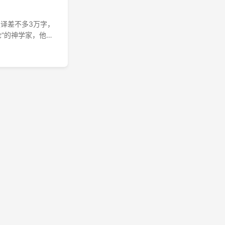
（汉译差不多3万字，
”的神学家，他大
各种观点一一列
选择。 ...