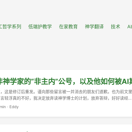
工哲学系列
低端护教学
在家教育
神学翻译
技术
A
非神学家的“非主内”公号，以及他如何被AI
文，这是修订后重发。谨向那些留言被一并消去的朋友们道歉。也为前文
语言轻浮真的不好，我决定放弃读神学博士的计划，放弃答辩，好好读经…
不要轻信！不要轻言！ ...
min
·
Eddy