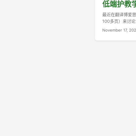
低端护教学
最近在翻译博爱思（
100多页）来讨
体上是相信年老宇
November 17, 20
出，加以仔细讨论