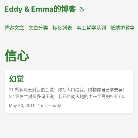
Eddy & Emma的博客
博客文章
文章分类
标签列表
事工哲学系列
低端护教学
信心
幻觉
21 所多玛王对亚伯兰说：你把人口给我，财物你自己拿去罢！
22 亚伯兰对所多玛王说：我已经向天地的主―至高的神耶和华
起誓： 23 凡是你的东西，就是一根线、一根鞋带，我都不拿，
May 23, 2011
·
1 min
·
eddy
免得你说：我使亚伯兰富足！ ...