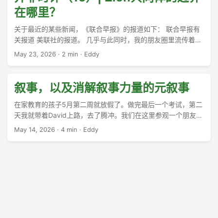
在哪里？
关于最近的某些新闻，《联合早报》的报道如下： 联合早报有
关报道 美联社的报道。 几乎与此同时，我的朋友圈里流传着一
个题为《关于维护……信仰见证与……共同体边界的公开声明》
May 23, 2026
·
2 min
·
Eddy
——不止看到一个朋友转发。内容我就不详细叙述了。我仅仅
指明这种时机上的巧合。 ...
叙事，以及消解叙事力量的元叙事
在家教育的孩子5月第二周就放假了。做完最后一个考试，第二
天我就带着David上路，去了腾冲。我们在这里参观一个朋友的
制茶厂，品茶，了解我那要曝光就曝光的红茶。 ...
May 14, 2026
·
4 min
·
Eddy