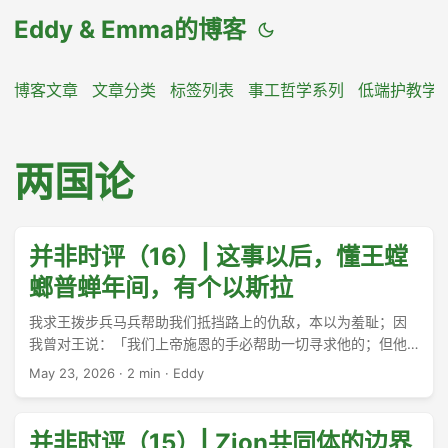
Eddy & Emma的博客
博客文章
文章分类
标签列表
事工哲学系列
低端护教学
两国论
并非时评（16）| 这事以后，懂王螳
螂普蝉年间，有个以斯拉
我求王拨步兵马兵帮助我们抵挡路上的仇敌，本以为羞耻；因
我曾对王说：「我们上帝施恩的手必帮助一切寻求他的；但他
的能力和忿怒必攻击一切离弃他的。」 ——by 西莱雅的儿子以
May 23, 2026
·
2 min
·
Eddy
斯拉 ...
并非时评（15）| Zion共同体的边界