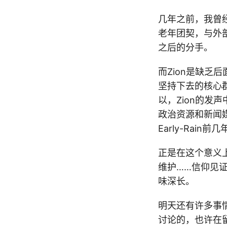
几年之前，我曾经
老年团契，与外
之后的分手。
而Zion是缺乏
坚持下去的核心
以，Zion的
政治资源和新闻
Early-Rai
正是在这个意义
维护……信仰见
味深长。
明天还有许多事
讨论的，也许在