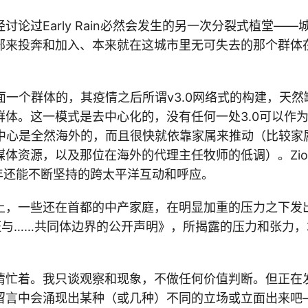
讨论过Early Rain必然会发生的另一次分裂式植堂—
部来投奔和加入、本来就在这城市里无可失去的那个群体
后面一个群体的，其疫情之后所谓v3.0网络式的构建，天
群体。这一模式是去中心化的，没有任何一处3.0可以作
发声中心是全然海外的，而且很快就依靠家属来推动（比较家
媒体资源，以及那位在海外的代理主任牧师的低调）。Zio
n前几年还能不断坚持的跨太平洋互动和呼应。
上，一些还在首都的中产家庭，在明显加重的压力之下发
证与……共同体边界的公开声明》，所揭露的压力和张力
情忙着。我只谈观察和现象，不做任何价值判断。但正在
留言中会涌现出某种（或几种）不同的立场或立面出来吧