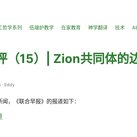
工哲学系列
低端护教学
在家教育
神学翻译
技术
A
（15）| Zion共同体
n
·
Eddy
新闻，《联合早报》的报道如下：
道