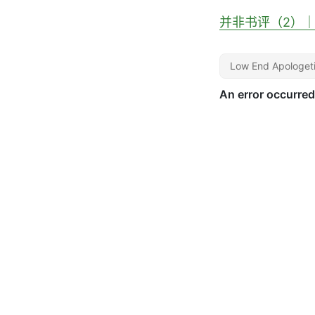
并非书评（2）｜Whe
Low End Apologet