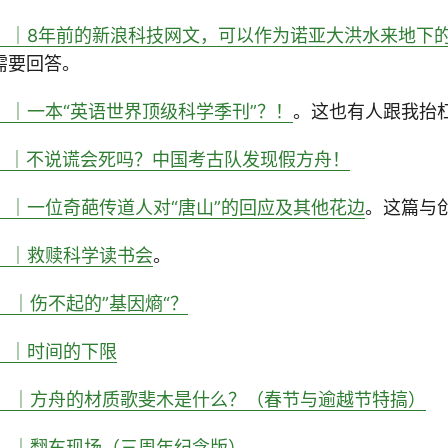
5）｜8年前的新浪科技网文，可以作为诺亚大洪水来地下
需要回答。
）｜一本“英语世界顶级科学季刊”？！
。这也有人跟我抬
7）｜不说谎会死吗？中国考古队发现假方舟！
）｜一位奇葩传道人对“唐山”的回应及其他花边
。这篇与
）｜救赎科学读书会
。
）｜伤不起的”基因熵“？
）｜时间的下限
2）｜方舟的材质歌斐木是什么？（春节与逾越节特搞）
3）｜翻车现场（三周年纪念版）