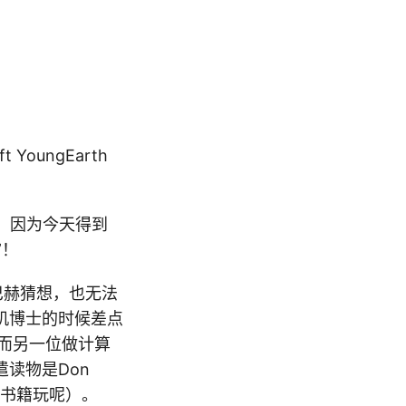
YoungEarth
。因为今天得到
”！
巴赫猜想，也无法
机博士的时候差点
，而另一位做计算
读物是Don
学书籍玩呢）。