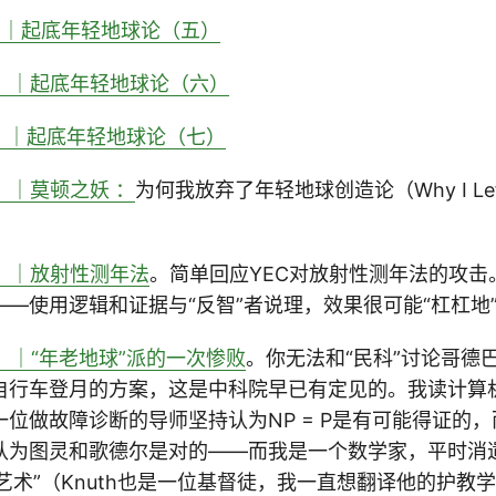
）｜起底年轻地球论（五）
0）｜起底年轻地球论（六）
）｜起底年轻地球论（七）
）｜莫顿之妖 ：
为何我放弃了年轻地球创造论（Why I Left 
）｜放射性测年法
。简单回应YEC对放射性测年法的攻击
—使用逻辑和证据与“反智”者说理，效果很可能“杠杠地
）｜“年老地球”派的一次惨败
。你无法和“民科”讨论哥德
自行车登月的方案，这是中科院早已有定见的。我读计算
位做故障诊断的导师坚持认为NP = P是有可能得证的
认为图灵和歌德尔是对的——而我是一个数学家，平时消遣
程的艺术”（Knuth也是一位基督徒，我一直想翻译他的护教