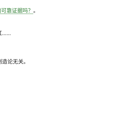
的可靠证据吗？
。
杠……
创造论无关。