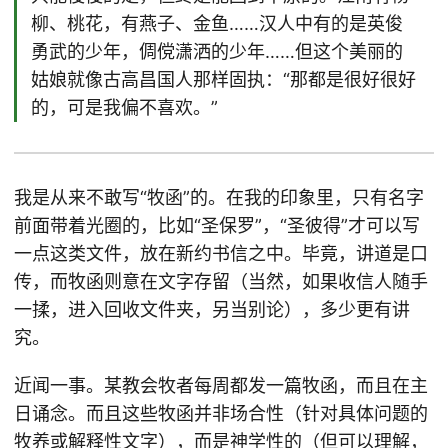
柳、桃花，有燕子、金鱼……汉人中有的是英俊
勇武的少年，倜傥潇洒的少年……但这个美丽的
姑娘就像古高昌国人那样固执：“那都是很好很好
的，可是我偏不喜欢。”
我是从来不敢写“牧函”的。在我的印象里，只有名字
前面带着光圈的，比如“圣保罗”，“圣彼得”才可以写
一点这类文件，放在新约书信之中。毕竟，讲道是口
传，而牧函则意在文字存留（当然，如果收信人随手
一揉，进入回收文件夹，另当别论），多少更有讲
究。
近闻一事。某教会牧者每周都发一篇牧函，而且在主
日诵念。而且这些牧函并非场合性（针对具体问题的
牧养或解释性文字），而是神学性的（但可以理解，