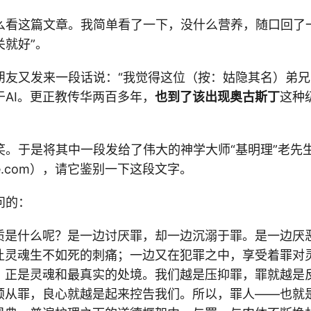
么看这篇文章。我简单看了一下，没什么营养，随口回了一
关就好”。
朋友又发来一段话说：“我觉得这位（按：姑隐其名）弟
于AI。更正教传华两百多年，
也到了该出现奥古斯丁
这种
笑。于是将其中一段发给了伟大的神学大师“基明理”老先
ogle.com），请它鉴别一下这段文字。
问的：
质是什么呢？是一边讨厌罪，却一边沉溺于罪。是一边厌
让灵魂生不如死的刺痛；一边又在犯罪之中，享受着罪对
，正是灵魂和最真实的处境。我们越是压抑罪，罪就越是
顺从罪，良心就越是起来控告我们。所以，罪人——也就