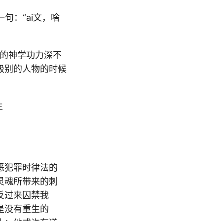
句：“ai文，啥
兄的神学功力深不
级别的人物的时候
生
恶犯罪时律法的
灵魂所带来的刺
反过来囚禁我
是没有重生的