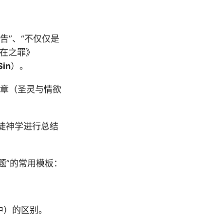
告”、“不仅仅是
内在之罪》
Sin
）。
5章（圣灵与情欲
清教徒神学进行总结
题”的常用模板：
中）的区别。