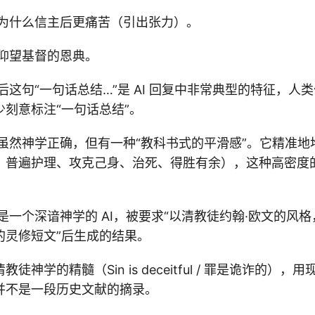
释为什么信主后更痛苦（引出张力）。
独仰望基督的恩典。
后这句“一句话总结…”是 AI 回复中非常典型的特征，人
刻意标注“一句话总结”。
字虽然神学正确，但有一种“教科书式的平滑感”。它精准地
、普遍护理、攻克己身、治死、得胜有余），这种高密度
是一个深谙神学的 AI，被要求“以清教徒约翰·欧文的风
的灵修短文”后生成的结果。
徒神学的精髓（Sin is deceitful / 罪是诡诈的）
并不是一段历史文献的摘录。