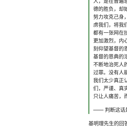
人，是在普遍
德的胜负，却
努力攻克己身
虏我们，将我
都有一张网在
更加激烈，内
刻仰望基督的
基督的恩典的
不断地治死人
过罪。没有人
我们太少真正
们，严谨、真
只让人痛苦，
—— 判断这话
基明理先生的回