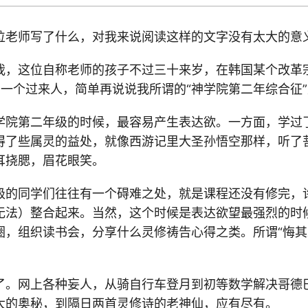
位老师写了什么，对我来说阅读这样的文字没有太大的意
我，这位自称老师的孩子不过三十来岁，在韩国某个改革
为一个过来人，简单再说说我所谓的“神学院第二年综合征
学院第二年级的时候，最容易产生表达欲。一方面，学过
得了些属灵的益处，就像西游记里大圣孙悟空那样，听了
耳挠腮，眉花眼笑。
级的同学们往往有一个碍难之处，就是课程还没有修完，
无法）整合起来。当然，这个时候是表达欲望最强烈的时
圈，组织读书会，分享什么灵修祷告心得之类。所谓“悔其
。
了。网上各种妄人，从骑自行车登月到初等数学解决哥德
大的奥秘，到隔日两首灵修诗的老神仙，应有尽有。