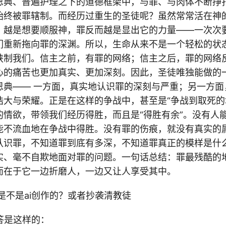
恩典、普遍护理之下的道德框架中，与罪、与肉体不断挣
始终被罪辖制。而经历过重生的圣徒呢？虽然常常活在神
，越是想要顺服神，罪反而越是显出它的力量——一次次
们重新拖向罪的深渊。所以，生命从来不是一个轻松的状
挟制我们。信主之前，有罪的网络；信主之后，罪的网络
心的痛苦也更加真实、更加深刻。因此，圣徒唯独能做的
恩典—— 一方面，真实地认识罪的深刻与严重；另一方面
浩大与荣耀。正是在这样的争战中，甚至是“争战到取死的
的情欲，带领我们经历得胜，而且是“得胜有余”。没有人
能不流血地在争战中得胜。没有罪的伤痕，就没有真实的
认识罪，不知道罪到底有多深，不知道罪真正的模样是什
实、毫不自欺地面对罪的问题。一句话总结：罪最残酷的
而在于它一边折磨人，一边又让人享受其中。
是不是ai创作的？或者抄袭清教徒
答是这样的：