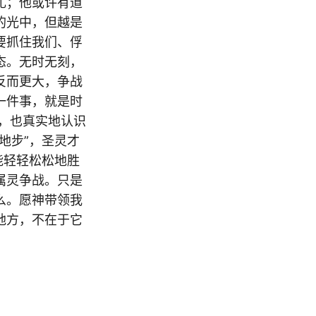
扎；他或许有道
的光中，但越是
要抓住我们、俘
态。无时无刻，
反而更大，争战
一件事，就是时
，也真实地认识
地步”，圣灵才
能轻轻松松地胜
属灵争战。只是
么。愿神带领我
地方，不在于它