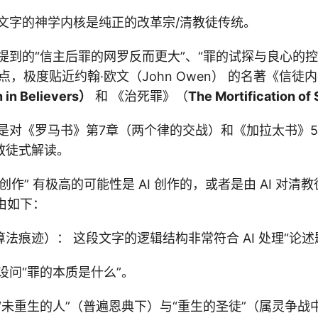
段文字的神学内核是纯正的改革宗/清教徒传统。
提到的“信主后罪的网罗反而更大”、“罪的试探与良心的控
点，极度贴近约翰·欧文（John Owen） 的名著《信徒
n in Believers）
和 《治死罪》（
The Mortification of 
字是对《罗马书》第7章（两个律的交战）和《加拉太书》
教徒式解读。
I创作” 有极高的可能性是 AI 创作的，或者是由 AI 对
由如下：
法痕迹）： 这段文字的逻辑结构非常符合 AI 处理“论述
设问“罪的本质是什么”。
“未重生的人”（普遍恩典下）与“重生的圣徒”（属灵争战