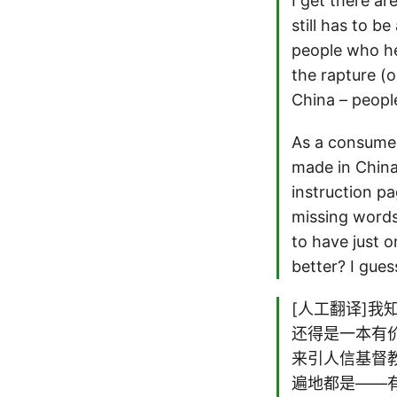
I get there ar
still has to b
people who he 
the rapture (o
China – peopl
As a consume
made in China,
instruction p
missing words,
to have just 
better? I gue
[人工翻译]
还得是一本有
来引人信基督
遍地都是——