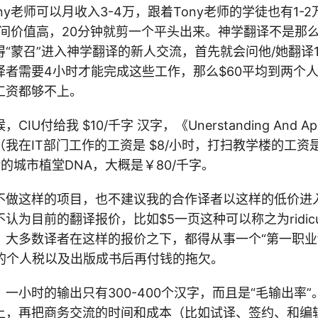
ny老师可以月收入3-4万，跟着Tony老师的学徒也有1-
时间价值高，20分钟就剪一个平头出来。神学翻译不是那
“蒙召”进入神学翻译的新人交流，首先就会问他/她翻译
译者需要4小时才能完成这些工作，那么$60平均到两个
工资都够不上。
U付给我 $10/千字 汉字，《Unerstanding And Appl
我在IT部门工作的工资是 $8/小时，打扫教学楼的工资是 
ller的城市植堂DNA，大概是￥80/千字。
不做这样的项目，也不建议我的合作译者以这样的低价进
认为目前的翻译报价，比如$5一页这种可以称之为ridicu
。大多数译者在这样的报价之下，都得从事一个“第一职业
%的个人税以及出版成书后再付钱的拖欠。
一小时的输出只有300-400个汉字，而且是“毛输出率
上，再把商务交流的时间和成本（比如试译、签约、和编