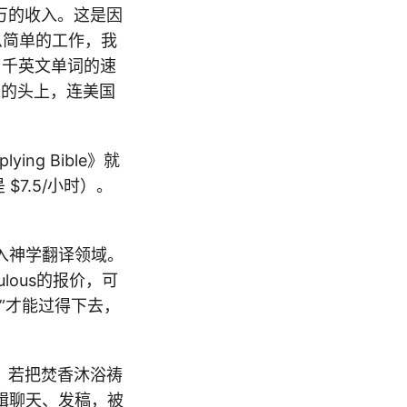
2万的收入。这是因
么简单的工作，我
1千英文单词的速
人的头上，连美国
ying Bible》就
$7.5/小时）。
入神学翻译领域。
lous的报价，可
”才能过得下去，
”。若把焚香沐浴祷
辑聊天、发稿，被