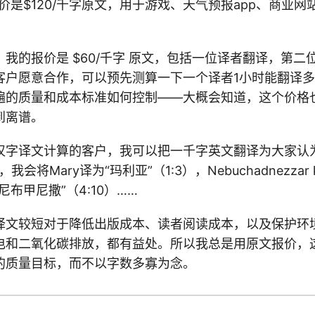
价是$120/千字原文，用于游戏、天气预报app、商业
我的报价是 $60/千字 原文，包括一位译者翻译，第二
客户愿意合作，可以预先测算一下一个译者1小时能翻译
遍的质量和成本标准如何控制——大概会知道，这个价格
到离谱。
汉字译文计算的客户，我可以把一千字英文翻译为大家认
会将Mary译为“玛利亚”（1:3），Nebuchadnezzar king
布甲尼撒”（4:10）……
译文较短对于降低出版成本、读者阅读成本，以及保护环
电和二氧化碳排放，都有益处。所以我总是用原文报价，
的质量目标，而不以字数多寡为念。