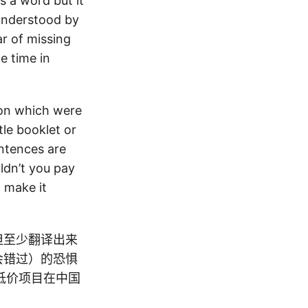
s a word but it
 understood by
ar of missing
e time in
on which were
tle booklet or
entences are
uldn’t you pay
 make it
但至少翻译出来
会错过）的恐惧
低价项目在中国