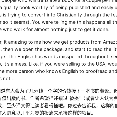
e people who will translate a book for a couple pennie
e a quality book worthy of being published and easily
is trying to convert into Christianity through the fe
r so it seems). You were telling me this happens all th
e who work for almost nothing just to get it done.
r, it amazing to me how we get products from Amaz
 then we open the package, and start to read the lit
age. The English has words misspelled throughout, s
 it’s a mess. Like, if you were selling to the USA, wo
one more person who knows English to proofread and
ss not…
我知道有人会为了几分钱一个字的价钱接下一本书的翻译。
价值出版的书。作者希望描述错过“被提”（或者让人认为
教，至少译文得让读者看得懂吧。你过去告诉我，这样的
有人愿意以几乎为零的报酬来承接这样的项目。