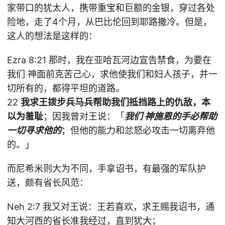
家带口的犹太人，携带重宝和巨额的金银，穿过各处
险地，走了4个月，从巴比伦回到耶路撒冷。但是，
这人的想法是这样的：
Ezra 8:21 那时，我在亚哈瓦河边宣告禁食，为要在
我们 神面前克苦己心，求他使我们和妇人孩子，并一
切所有的，都得平坦的道路。
22
我求王拨步兵马兵帮助我们抵挡路上的仇敌，本
以为羞耻
；因我曾对王说：「
我们 神施恩的手必帮助
一切寻求他的
；但他的能力和忿怒必攻击一切离弃他
的。」
而尼希米则大为不同，手拿诏书，有最强的军队护
送，颇有省长风范：
Neh 2:7 我又对王说：王若喜欢，求王赐我诏书，通
知大河西的省长准我经过，直到犹大；