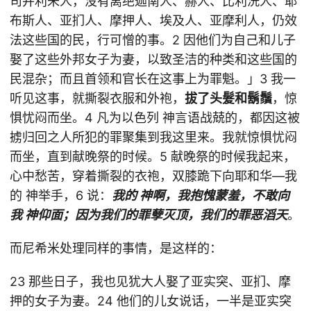
司并利未人，没有离绝迦南人、赫人、比利洗人、耶
布斯人、亚扪人、摩押人、埃及人、亚摩利人，仍效
法这些国的民，行可憎的事。2 因他们为自己和儿子
娶了这些外邦女子为妻，以致圣洁的种类和这些国的
民混杂；而且首领和官长在这事上为罪魁。」3 我一
听见这事，就撕裂衣服和外袍，
拔了头髮和鬍鬚
，惊
惧忧闷而坐。4 凡为以色列 神言语战兢的，都因这被
掳归回之人所犯的罪聚集到我这里来。我就惊惧忧闷
而坐，直到献晚祭的时候。5 献晚祭的时候我起来，
心中愁苦，穿着撕裂的衣袍，双膝跪下向耶和华―我
的 神举手，6 说：
我的 神啊，我抱愧蒙羞，不敢向
我 神仰面；因为我们的罪孽灭顶，我们的罪恶滔天
。
而尼希米处理同样的事情，是这样的：
23 那些日子，我也见犹大人娶了亚实突、亚扪、摩
押的女子为妻。24 他们的儿女说话，一半是亚实突