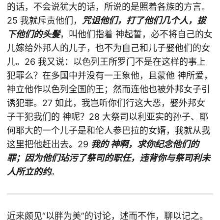
的话，不会说犹大的话，所说的是照着各族的方言。
25 我就斥责他们，
咒诅他们，打了他们几个人，拔
下他们的头髮
，叫他们指着 神起誓，必不将自己的女
儿嫁给外邦人的儿子，也不为自己和儿子娶他们的女
儿。26 我又说：以色列王所罗门不是在这样的事上
犯罪么？在多国中并没有一王象他，且蒙他 神所爱，
神立他作以色列全国的王；然而连他也被外邦女子引
诱犯罪。27 如此，我岂听你们行这大恶，娶外邦女
子干犯我们的 神呢？28 大祭司以利亚实的孙子、耶
何耶大的一个儿子是和伦人参巴拉的女婿，我就从我
这里把他赶出去。29
我的 神啊，求你纪念他们的
罪；因为他们玷污了祭司的职任，违背你与祭司利未
人所立的约
。
近来颇见“以胖为美”的讨论，述而不作，聊以记之。