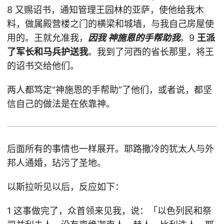
8 又赐诏书，通知管理王园林的亚萨，使他给我木
料，做属殿营楼之门的横梁和城墙，与我自己房屋使
用的。王就允准我，
因我 神施恩的手帮助我
。9
王派
了军长和马兵护送我
。我到了河西的省长那里，将王
的诏书交给他们。
两人都笃定“神施恩的手帮助”了他们，或者说，都坚
信自己的做法是在依靠神。
后面所有的事情也一样展开。耶路撒冷的犹太人与外
邦人通婚，玷污了圣地。
以斯拉听见以后，反应如下：
1 这事做完了，众首领来见我，说：「以色列民和祭